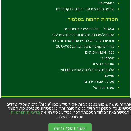
רספברי פיי
יצרנים מומלצים של רכיבים אלקטרוניים
הסדרות החמות בטלמיר
YUASA - סוללות,מצברים ומטענים
מקדחה/מברגה נטענת וסוללה נטענת 12V
זכוכית מגדלת שולחנית עם תאורה והגדלה
פליירים וקאטרים של חברת DURATOOL
כבלי HDMI איכותיים
מלחמי גז
אוזניות סנהייזר
מלחמים וציוד הלחמה מבית WELLER
ספייסר
סט כלי עבודה ידניים
משחזות דרמל
© כל הזכויות שמורות - טלמיר אלקטרוניקה בע''מ
תר זה נעשה שימוש בטכנולוגיות איסוף מידע כגון "עוגיות", לרבות על ידי צדדים
לישיים, כדי לספק לך חוויית גלישה טובה יותר וכן למטרות סטטיסטיקה. המשך
כתובת: דרך העצמאות 63, חיפה
הגלישה באתר מהווה הסכמתך לכך. למידע נוסף ראו את
מדיניות הפרטיות
טלפון:
04-8534564
המעודכנת שלנו.
אישור והמשך גלישה