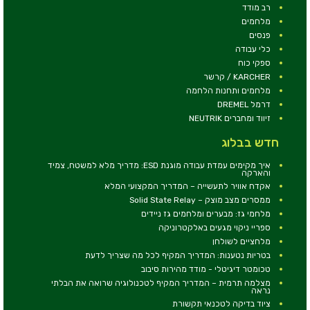
רב מודד
מלחמים
פנסים
כלי עבודה
ספקי כוח
KARCHER / קרשר
מלחמים ותחנות הלחמה
דרמל DREMEL
זיווד ומחברים NEUTRIK
חדש בבלוג
איך מקימים עמדת עבודה מוגנת ESD: מדריך מלא למשטח, צמיד
והארקה
אקדח אוויר לתעשייה – המדריך המקצועי המלא
ממסרים מצב מוצק – Solid State Relay
מלחמי גז: מבערים ומלחמים גז ניידים
ספריי ניקוי מגעים באלקטרוניקה
מלחציים לשולחן
בטריות נטענות: המדריך המקיף לכל מה שצריך לדעת
טכומטר דיגיטלי - מודד מהירות סיבוב
מצלמה תרמית – המדריך המקיף לטכנולוגיה שרואה את הבלתי
נראה
ציוד בדיקה לטכנאי תקשורת