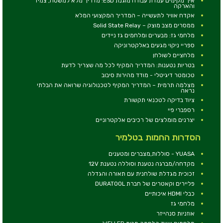
איך מקימים עמדת עבודה מוגנת ESD: מדריך מלא למשטח, צמיד
והארקה
אקדח אוויר לתעשייה – המדריך המקצועי המלא
ממסרים מצב מוצק – Solid State Relay
מלחמי גז: מבערים ומלחמים גז ניידים
ספריי ניקוי מגעים באלקטרוניקה
מלחציים לשולחן
בטריות נטענות: המדריך המקיף לכל מה שצריך לדעת
טכומטר דיגיטלי - מודד מהירות סיבוב
מצלמה תרמית – המדריך המקיף לטכנולוגיה שרואה את הבלתי
נראה
ציוד בדיקה לטכנאי תקשורת
רספברי פיי
יצרנים מומלצים של רכיבים אלקטרוניים
הסדרות החמות בטלמיר
YUASA - סוללות,מצברים ומטענים
מקדחה/מברגה נטענת וסוללה נטענת 12V
זכוכית מגדלת שולחנית עם תאורה והגדלה
פליירים וקאטרים של חברת DURATOOL
כבלי HDMI איכותיים
מלחמי גז
אוזניות סנהייזר