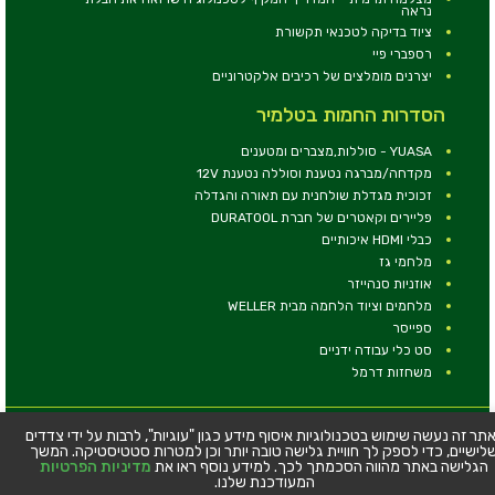
נראה
ציוד בדיקה לטכנאי תקשורת
רספברי פיי
יצרנים מומלצים של רכיבים אלקטרוניים
הסדרות החמות בטלמיר
YUASA - סוללות,מצברים ומטענים
מקדחה/מברגה נטענת וסוללה נטענת 12V
זכוכית מגדלת שולחנית עם תאורה והגדלה
פליירים וקאטרים של חברת DURATOOL
כבלי HDMI איכותיים
מלחמי גז
אוזניות סנהייזר
מלחמים וציוד הלחמה מבית WELLER
ספייסר
סט כלי עבודה ידניים
משחזות דרמל
© כל הזכויות שמורות - טלמיר אלקטרוניקה בע''מ
תר זה נעשה שימוש בטכנולוגיות איסוף מידע כגון "עוגיות", לרבות על ידי צדדים
לישיים, כדי לספק לך חוויית גלישה טובה יותר וכן למטרות סטטיסטיקה. המשך
כתובת: דרך העצמאות 63, חיפה
הגלישה באתר מהווה הסכמתך לכך. למידע נוסף ראו את
מדיניות הפרטיות
טלפון:
04-8534564
המעודכנת שלנו.