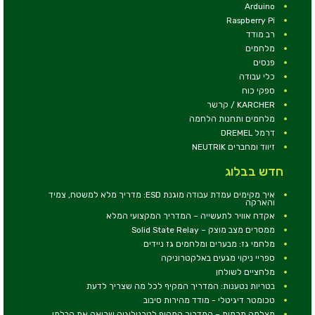
Arduino
Raspberry Pi
רב מודד
מלחמים
פנסים
כלי עבודה
ספקי כוח
KARCHER / קרשר
מלחמים ותחנות הלחמה
דרמל DREMEL
זיווד ומחברים NEUTRIK
חדש בבלוג
איך מקימים עמדת עבודה מוגנת ESD: מדריך מלא למשטח, צמיד
והארקה
אקדח אוויר לתעשייה – המדריך המקצועי המלא
ממסרים מצב מוצק – Solid State Relay
מלחמי גז: מבערים ומלחמים גז ניידים
ספריי ניקוי מגעים באלקטרוניקה
מלחציים לשולחן
בטריות נטענות: המדריך המקיף לכל מה שצריך לדעת
טכומטר דיגיטלי - מודד מהירות סיבוב
מצלמה תרמית – המדריך המקיף לטכנולוגיה שרואה את הבלתי