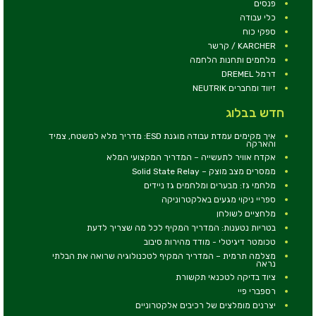
פנסים
כלי עבודה
ספקי כוח
KARCHER / קרשר
מלחמים ותחנות הלחמה
דרמל DREMEL
זיווד ומחברים NEUTRIK
חדש בבלוג
איך מקימים עמדת עבודה מוגנת ESD: מדריך מלא למשטח, צמיד
והארקה
אקדח אוויר לתעשייה – המדריך המקצועי המלא
ממסרים מצב מוצק – Solid State Relay
מלחמי גז: מבערים ומלחמים גז ניידים
ספריי ניקוי מגעים באלקטרוניקה
מלחציים לשולחן
בטריות נטענות: המדריך המקיף לכל מה שצריך לדעת
טכומטר דיגיטלי - מודד מהירות סיבוב
מצלמה תרמית – המדריך המקיף לטכנולוגיה שרואה את הבלתי
נראה
ציוד בדיקה לטכנאי תקשורת
רספברי פיי
יצרנים מומלצים של רכיבים אלקטרוניים