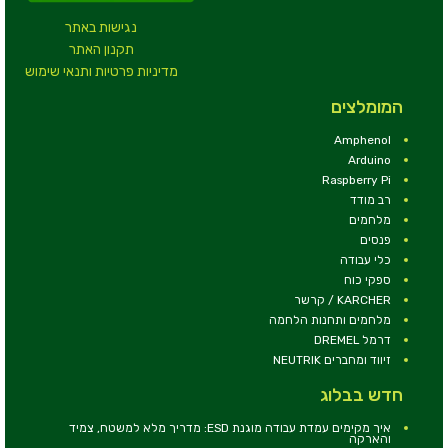
נגישות באתר
תקנון האתר
מדיניות פרטיות ותנאי שימוש
המומלצים
Amphenol
Arduino
Raspberry Pi
רב מודד
מלחמים
פנסים
כלי עבודה
ספקי כוח
KARCHER / קרשר
מלחמים ותחנות הלחמה
דרמל DREMEL
זיווד ומחברים NEUTRIK
חדש בבלוג
איך מקימים עמדת עבודה מוגנת ESD: מדריך מלא למשטח, צמיד
והארקה