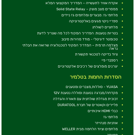
אקדח אוויר לתעשייה – המדריך המקצועי המלא
ממסרים מצב מוצק – Solid State Relay
מלחמי גז: מבערים ומלחמים גז ניידים
ספריי ניקוי מגעים באלקטרוניקה
מלחציים לשולחן
בטריות נטענות: המדריך המקיף לכל מה שצריך לדעת
טכומטר דיגיטלי - מודד מהירות סיבוב
מצלמה תרמית – המדריך המקיף לטכנולוגיה שרואה את הבלתי
נראה
ציוד בדיקה לטכנאי תקשורת
רספברי פיי
יצרנים מומלצים של רכיבים אלקטרוניים
הסדרות החמות בטלמיר
YUASA - סוללות,מצברים ומטענים
מקדחה/מברגה נטענת וסוללה נטענת 12V
זכוכית מגדלת שולחנית עם תאורה והגדלה
פליירים וקאטרים של חברת DURATOOL
כבלי HDMI איכותיים
מלחמי גז
אוזניות סנהייזר
מלחמים וציוד הלחמה מבית WELLER
ספייסר