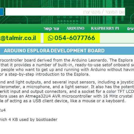
ים
RASPBERRY PI
ARDUINO
צור קשר
@talmir.co.il
054-6077766
ARDUINO ESPLORA DEVELOPMENT BOARD