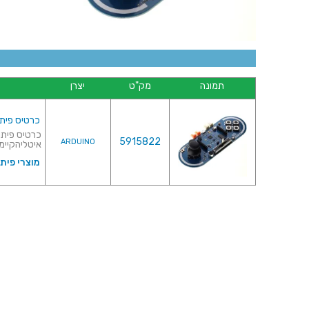
תמונה
מק"ט
יצרן
כרטיס פיתוח - ESPLORA
5915822
ARDUINO
איטליהקיימי
מוצרי פית