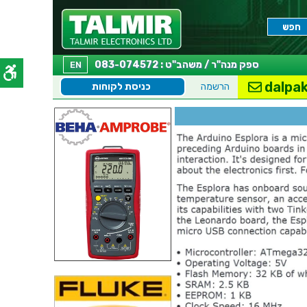
ספק מנה"ר / משהב"ט : 083-074572
EN
dalpak
הרשמה
כניסת לקוחות