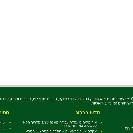
רוניקה בע"מ, הוקמה בשנת 1979, הינה מובילה ארצית בתחום יבוא ושיווק רכיבים, ציוד בדיקה, כבלים ומחברים, סוללו
ישותיהם האינדיבידואליות.
חדש בבלוג
המומ
איך מקימים עמדת עבודה מוגנת ESD: מדריך מלא
nol
למשטח, צמיד והארקה
1
uino
אקדח אוויר לתעשייה – המדריך המקצועי המלא