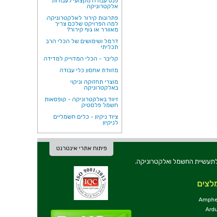
פנס עבודה מקצועי לעבודות
אלקטרוניקה
פתרונות קירור לאלקטרוניקה:
למה הפרויקט שלכם צריך
מאוורר או גוף קירור?
דרמל ושימושים של הכלי הרב
תכליתי
קליבר - הכלי המדוייק למדידה
מזוודת אחסון כלי עבודה
מוצרי תחזוקה וניקוי
באלקטרוניקה
זיווד באלקטרוניקה - קופסאות
חשמל פלסטיק
ציוד ניקיון - כלים חשמליים
לניקיון
פיתוח אתרי אינטרנט
ת וכלי עבודה לתעשיית החשמל ואלקטרוניקה.
לצים
Amphe
Ard