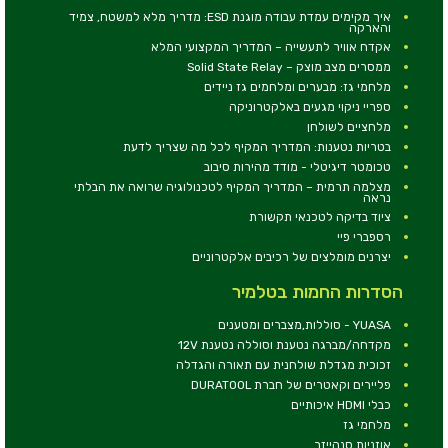
איך מקימים עמדת עבודה מוגנת ESD: מדריך מלא למשטח, צמיד
והארקה
אקדח אוויר לתעשייה – המדריך המקצועי המלא
ממסרים מצב מוצק – Solid State Relay
מלחמי גז: מבערים ומלחמים גז ניידים
ספריי ניקוי מגעים באלקטרוניקה
מלחציים לשולחן
בטריות נטענות: המדריך המקיף לכל מה שצריך לדעת
טכומטר דיגיטלי - מודד מהירות סיבוב
מצלמה תרמית – המדריך המקיף לטכנולוגיה שרואה את הבלתי
נראה
ציוד בדיקה לטכנאי תקשורת
רספברי פיי
יצרנים מומלצים של רכיבים אלקטרוניים
הסדרות החמות בטלמיר
YUASA - סוללות,מצברים ומטענים
מקדחה/מברגה נטענת וסוללה נטענת 12V
זכוכית מגדלת שולחנית עם תאורה והגדלה
פליירים וקאטרים של חברת DURATOOL
כבלי HDMI איכותיים
מלחמי גז
אוזניות סנהייזר