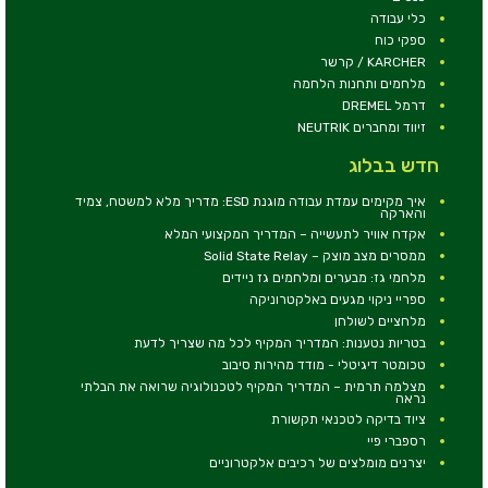
כלי עבודה
ספקי כוח
KARCHER / קרשר
מלחמים ותחנות הלחמה
דרמל DREMEL
זיווד ומחברים NEUTRIK
חדש בבלוג
איך מקימים עמדת עבודה מוגנת ESD: מדריך מלא למשטח, צמיד
והארקה
אקדח אוויר לתעשייה – המדריך המקצועי המלא
ממסרים מצב מוצק – Solid State Relay
מלחמי גז: מבערים ומלחמים גז ניידים
ספריי ניקוי מגעים באלקטרוניקה
מלחציים לשולחן
בטריות נטענות: המדריך המקיף לכל מה שצריך לדעת
טכומטר דיגיטלי - מודד מהירות סיבוב
מצלמה תרמית – המדריך המקיף לטכנולוגיה שרואה את הבלתי
נראה
ציוד בדיקה לטכנאי תקשורת
רספברי פיי
יצרנים מומלצים של רכיבים אלקטרוניים