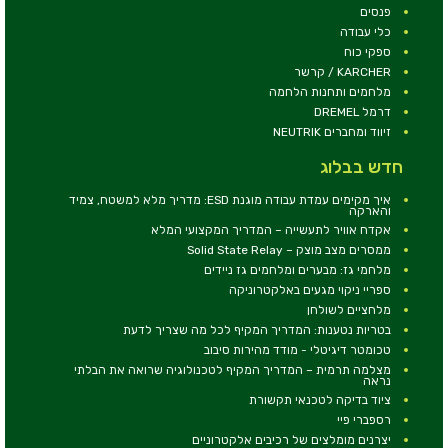
פנסים
כלי עבודה
ספקי כוח
KARCHER / קרשר
מלחמים ותחנות הלחמה
דרמל DREMEL
זיווד ומחברים NEUTRIK
חדש בבלוג
איך מקימים עמדת עבודה מוגנת ESD: מדריך מלא למשטח, צמיד
והארקה
אקדח אוויר לתעשייה – המדריך המקצועי המלא
ממסרים מצב מוצק – Solid State Relay
מלחמי גז: מבערים ומלחמים גז ניידים
ספריי ניקוי מגעים באלקטרוניקה
מלחציים לשולחן
בטריות נטענות: המדריך המקיף לכל מה שצריך לדעת
טכומטר דיגיטלי - מודד מהירות סיבוב
מצלמה תרמית – המדריך המקיף לטכנולוגיה שרואה את הבלתי
נראה
ציוד בדיקה לטכנאי תקשורת
רספברי פיי
יצרנים מומלצים של רכיבים אלקטרוניים