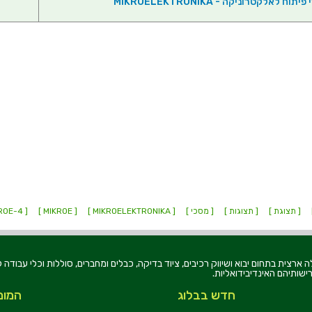
יתוח לאלקטרוניקה - MIKROELEKTRONIKA
[ תצוגת ]
[ תצוגות ]
[ מסכי ]
[ MIKROELEKTRONIKA ]
[ MIKROE ]
[ MIKROE-4 ]
רוניקה בע"מ, הוקמה בשנת 1979, הינה מובילה ארצית בתחום יבוא ושיווק רכיבים, ציוד בדיקה, כבלים ומחברים, סוללו
ישותיהם האינדיבידואליות.
חדש בבלוג
המומ