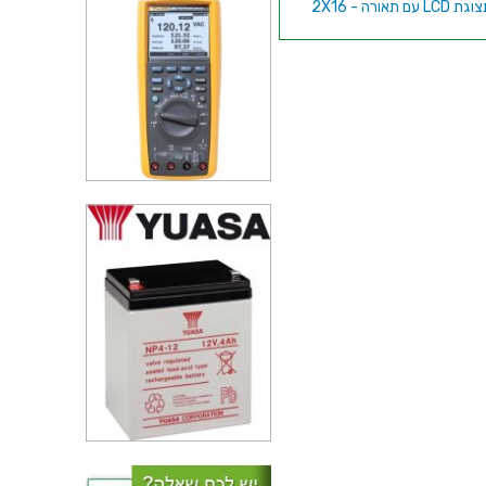
ת LCD עם תאורה - 2X16
כרטיס הרחבה - EASYPIC
DSPIC33EP
כרטיס מולטימדיה - MIKROMEDIA
FOR PIC24EP BOARD