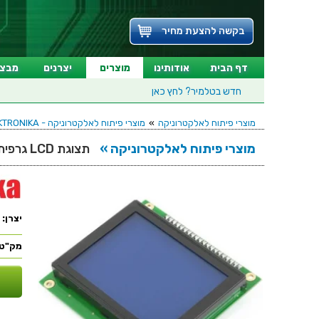
בקשה להצעת מחיר
דף הבית
אודותינו
מוצרים
יצרנים
מבצע
חדש בטלמיר?
לחץ כאן
מוצרי פיתוח לאלקטרוניקה
»
מוצרי פיתוח לאלקטרוניקה - MIKROELEKTRONIKA
מוצרי פיתוח לאלקטרוניקה »
תצוגת LCD גרפית עם תאורה - 128X64
יצרן:
מק"ט: