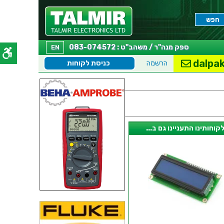
ספק מנה"ר / משהב"ט : 083-074572
EN
dalpak
הרשמה
כניסת לקוחות
קוחותינו התעניינו גם ב...