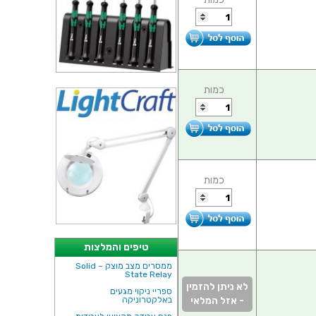
כמות
כמות
טיפים והמלצות
ממסרים מצב מוצק – Solid
State Relay
לא ניתן להזמין
ספריי ניקוי מגעים
באלקטרוניקה
- אזל המלאי