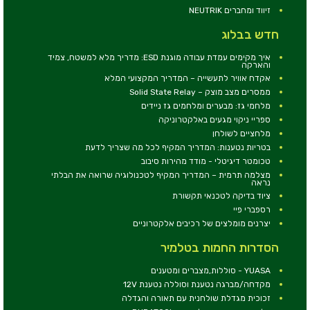
זיווד ומחברים NEUTRIK
חדש בבלוג
איך מקימים עמדת עבודה מוגנת ESD: מדריך מלא למשטח, צמיד
והארקה
אקדח אוויר לתעשייה – המדריך המקצועי המלא
ממסרים מצב מוצק – Solid State Relay
מלחמי גז: מבערים ומלחמים גז ניידים
ספריי ניקוי מגעים באלקטרוניקה
מלחציים לשולחן
בטריות נטענות: המדריך המקיף לכל מה שצריך לדעת
טכומטר דיגיטלי - מודד מהירות סיבוב
מצלמה תרמית – המדריך המקיף לטכנולוגיה שרואה את הבלתי
נראה
ציוד בדיקה לטכנאי תקשורת
רספברי פיי
יצרנים מומלצים של רכיבים אלקטרוניים
הסדרות החמות בטלמיר
YUASA - סוללות,מצברים ומטענים
מקדחה/מברגה נטענת וסוללה נטענת 12V
זכוכית מגדלת שולחנית עם תאורה והגדלה