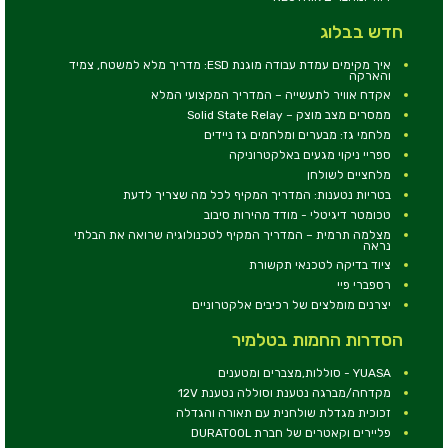
חדש בבלוג
איך מקימים עמדת עבודה מוגנת ESD: מדריך מלא למשטח, צמיד
והארקה
אקדח אוויר לתעשייה – המדריך המקצועי המלא
ממסרים מצב מוצק – Solid State Relay
מלחמי גז: מבערים ומלחמים גז ניידים
ספריי ניקוי מגעים באלקטרוניקה
מלחציים לשולחן
בטריות נטענות: המדריך המקיף לכל מה שצריך לדעת
טכומטר דיגיטלי - מודד מהירות סיבוב
מצלמה תרמית – המדריך המקיף לטכנולוגיה שרואה את הבלתי
נראה
ציוד בדיקה לטכנאי תקשורת
רספברי פיי
יצרנים מומלצים של רכיבים אלקטרוניים
הסדרות החמות בטלמיר
YUASA - סוללות,מצברים ומטענים
מקדחה/מברגה נטענת וסוללה נטענת 12V
זכוכית מגדלת שולחנית עם תאורה והגדלה
פליירים וקאטרים של חברת DURATOOL