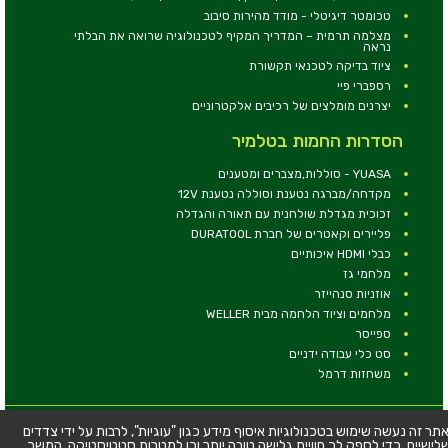
טכומטר דיגיטלי - מודד מהירות סיבוב
מצלמה תרמית – המדריך המקיף לטכנולוגיה שרואה את הבלתי
נראה
ציוד בדיקה לטכנאי תקשורת
רספברי פיי
יצרנים מומלצים של רכיבים אלקטרוניים
הסדרות החמות בטלמיר
YUASA - סוללות,מצברים ומטענים
מקדחה/מברגה נטענת וסוללה נטענת 12V
זכוכית מגדלת שולחנית עם תאורה והגדלה
פליירים וקאטרים של חברת DURATOOL
כבלי HDMI איכותיים
מלחמי גז
אוזניות סנהייזר
מלחמים וציוד הלחמה מבית WELLER
ספייסר
סט כלי עבודה ידניים
משחזות דרמל
© כל הזכויות שמורות - טלמיר אלקטרוניקה בע''מ
תר זה נעשה שימוש בטכנולוגיות איסוף מידע כגון "עוגיות", לרבות על ידי צדדים
לישיים, כדי לספק לך חוויית גלישה טובה יותר וכן למטרות סטטיסטיקה. המשך
כתובת: דרך העצמאות 63, חיפה