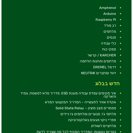
Amphenol
Arduino
Raspberry Pi
רב מודד
מלחמים
פנסים
כלי עבודה
ספקי כוח
KARCHER / קרשר
מלחמים ותחנות הלחמה
דרמל DREMEL
זיווד ומחברים NEUTRIK
חדש בבלוג
איך מקימים עמדת עבודה מוגנת ESD: מדריך מלא למשטח, צמיד
והארקה
אקדח אוויר לתעשייה – המדריך המקצועי המלא
ממסרים מצב מוצק – Solid State Relay
מלחמי גז: מבערים ומלחמים גז ניידים
ספריי ניקוי מגעים באלקטרוניקה
מלחציים לשולחן
בטריות נטענות: המדריך המקיף לכל מה שצריך לדעת