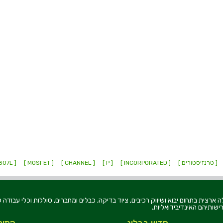
[ טרנזיסטורים ]
[ INCORPORATED ]
[ P ]
[ CHANNEL ]
[ MOSFET ]
[ DMG2307L ]
רוניקה בע"מ, הוקמה בשנת 1979, הינה מובילה ארצית בתחום יבוא ושיווק רכיבים, ציוד בדיקה, כבלים ומחברים, סוללו
ישותיהם האינדיבידואליות.