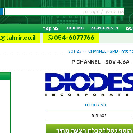
ים
RASPBERRY PI
ARDUINO
צור קשר
@talmir.co.il
054-6077766
SOT-23 - P CHANN
ל
DIODES INC
8151602
הוסף לסל לקבלת הצעת מחיר