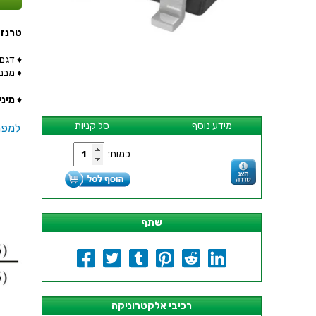
טרנזיסטור .07R - SMD
♦ דגם הט
♦ מבנה 
♦
מינימ
מידע נוסף
סל קניות
למפר
כמות:
שתף
רכיבי אלקטרוניקה