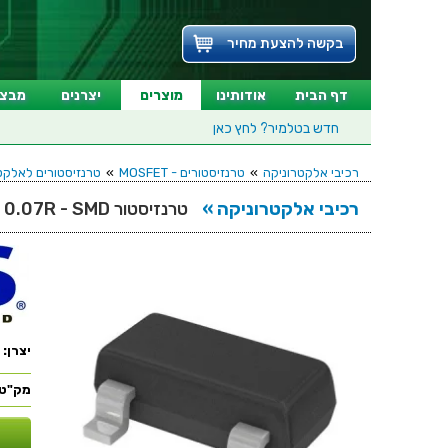
בקשה להצעת מחיר
דף הבית
אודותינו
מוצרים
יצרנים
מבצע
חדש בטלמיר?
לחץ כאן
רכיבי אלקטרוניקה
»
טרנזיסטורים - MOSFET
»
טרנזיסטורים לאלקטרוניקה - EL - SMD
רכיבי אלקטרוניקה »
טרנזיסטור P CHANNEL - 30V 4.6A - 0.07R - SMD
יצרן:
מק"ט: