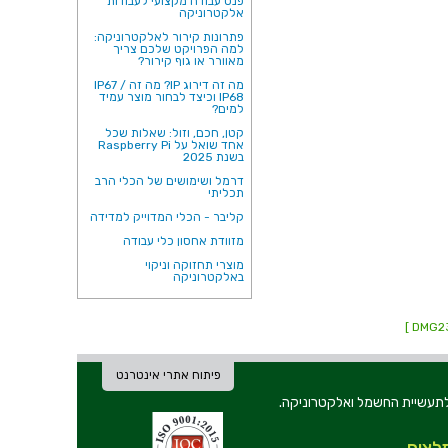
פנס עבודה מקצועי לעבודות
אלקטרוניקה
פתרונות קירור לאלקטרוניקה:
למה הפרויקט שלכם צריך
מאוורר או גוף קירור?
מה זה דירוג IP? מה זה IP67 /
IP68 וכיצד לבחור מוצר עמיד
למים?
קטן, חכם, וזול: שאלות שכל
אחד שואל על Raspberry Pi
בשנת 2025
דרמל ושימושים של הכלי הרב
תכליתי
קליבר - הכלי המדוייק למדידה
מזוודת אחסון כלי עבודה
מוצרי תחזוקה וניקוי
באלקטרוניקה
פיתוח אתרי אינטרנט
ת וכלי עבודה לתעשיית החשמל ואלקטרוניקה.