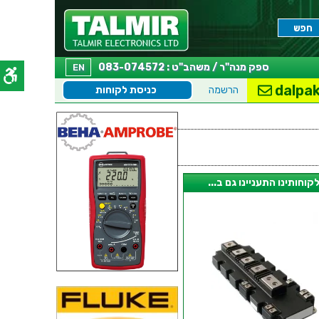
ספק מנה"ר / משהב"ט : 083-074572
EN
dalpak
הרשמה
כניסת לקוחות
קוחותינו התעניינו גם ב...