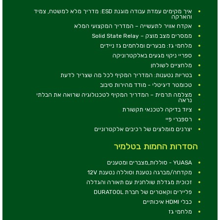
איך מקימים עמדת עבודה מוגנת ESD: מדריך מלא למשטח, צמיד
והארקה
אקדח אוויר לתעשייה – המדריך המקצועי המלא
ממסרים מצב מוצק – Solid State Relay
מלחמי גז: מבערים ומלחמים גז ניידים
ספריי ניקוי מגעים באלקטרוניקה
מלחציים לשולחן
בטריות נטענות: המדריך המקיף לכל מה שצריך לדעת
טכומטר דיגיטלי - מודד מהירות סיבוב
מצלמה תרמית – המדריך המקיף לטכנולוגיה שרואה את הבלתי
נראה
ציוד בדיקה לטכנאי תקשורת
רספברי פיי
יצרנים מומלצים של רכיבים אלקטרוניים
הסדרות החמות בטלמיר
YUASA - סוללות,מצברים ומטענים
מקדחה/מברגה נטענת וסוללה נטענת 12V
זכוכית מגדלת שולחנית עם תאורה והגדלה
פליירים וקאטרים של חברת DURATOOL
כבלי HDMI איכותיים
מלחמי גז