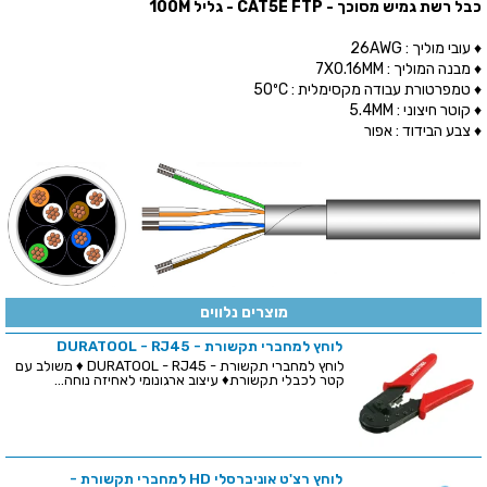
כבל רשת גמיש מסוכך - CAT5E FTP - גליל 100M
♦ עובי מוליך : 26AWG
♦ מבנה המוליך : 7X0.16MM
♦ טמפרטורת עבודה מקסימלית : 50ºC
♦ קוטר חיצוני : 5.4MM
♦ צבע הבידוד : אפור
מוצרים נלווים
לוחץ למחברי תקשורת - DURATOOL - RJ45
לוחץ למחברי תקשורת - DURATOOL - RJ45 ♦ משולב עם
קטר לכבלי תקשורת♦ עיצוב ארגונומי לאחיזה נוחה...
לוחץ רצ'ט אוניברסלי HD למחברי תקשורת -