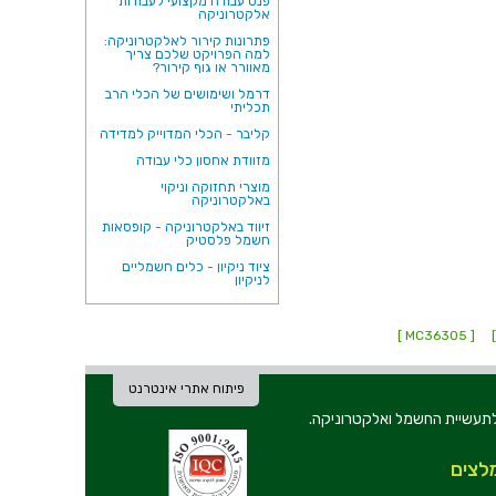
פנס עבודה מקצועי לעבודות
אלקטרוניקה
פתרונות קירור לאלקטרוניקה:
למה הפרויקט שלכם צריך
מאוורר או גוף קירור?
דרמל ושימושים של הכלי הרב
תכליתי
קליבר - הכלי המדוייק למדידה
מזוודת אחסון כלי עבודה
מוצרי תחזוקה וניקוי
באלקטרוניקה
זיווד באלקטרוניקה - קופסאות
חשמל פלסטיק
ציוד ניקיון - כלים חשמליים
לניקיון
[ MC36305 ]
פיתוח אתרי אינטרנט
ת וכלי עבודה לתעשיית החשמל ואלקטרוניקה.
לצים