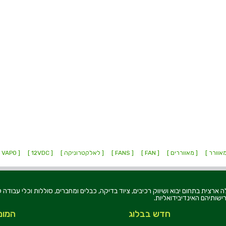
אוורר ]
[ מאווררים ]
[ FAN ]
[ FANS ]
[ לאלקטרוניקה ]
[ 12VDC ]
[ VAPO ]
רוניקה בע"מ, הוקמה בשנת 1979, הינה מובילה ארצית בתחום יבוא ושיווק רכיבים, ציוד בדיקה, כבלים ומחברים, סוללו
ישותיהם האינדיבידואליות.
חדש בבלוג
המומ