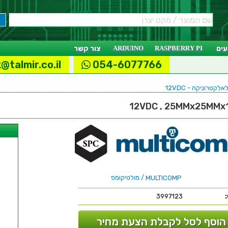
ים
RASPBERRY PI
ARDUINO
צור קשר
@talmir.co.il
054-6077766
לקטרוניקה - 12VDC
ל
/ מולטיקומפ
MULTICOMP
3997123
הוסף לסל לקבלת הצעת מחיר