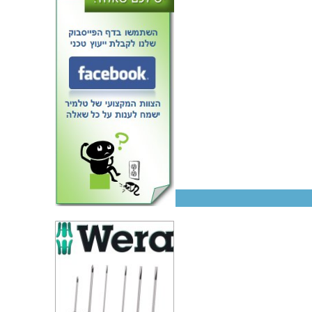
מאוורר - 48VDC ,
92MMx92MMx25MM