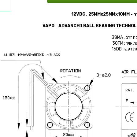
12VDC , 25MMx
זרם : 38MA
אויר : 3CFM
רעש : 16DB