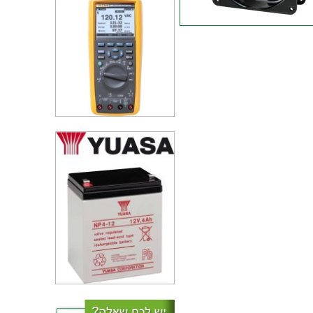
מאוורר - 48VDC ,
92MMx92MMx25MM
מאוורר - 12VDC ,
70MMx70MMx15MM
חבילת פילטרים למאווררים -
151MMx171MM