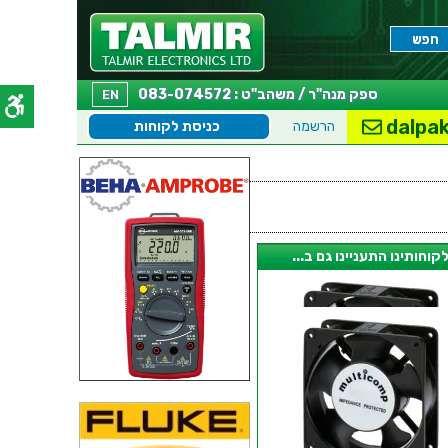
ספק מנה"ר / משהב"ט : 083-074572
EN
dalpak
הרשמה
כניסת לקוחות
קוחותינו התעניינו גם ב...