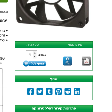
מאוורר - 25MMx10MM
VAPO - ADVANCED BALL BEARING TECHNOLOGY
♦ צריכת 
♦ זרימת 
♦ עצמת 
מידע נוסף
סל קניות
כמות:
שתף
פתרונות קירור לאלקטרוניקה