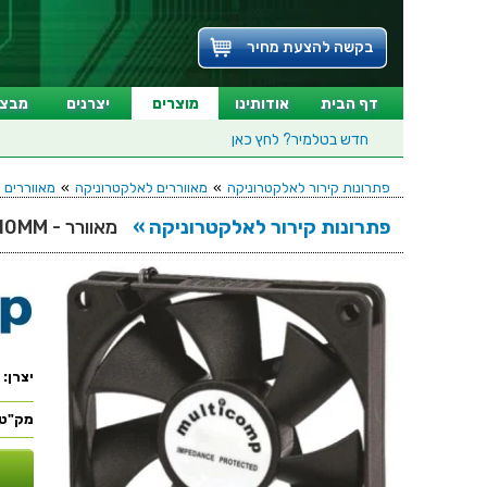
בקשה להצעת מחיר
דף הבית
אודותינו
מוצרים
יצרנים
מבצע
חדש בטלמיר?
לחץ כאן
פתרונות קירור לאלקטרוניקה
»
מאווררים לאלקטרוניקה
»
מאווררים לא
פתרונות קירור לאלקטרוניקה »
מאוורר - 12VDC , 25MMx25MMx10MM
יצרן:
מק"ט: