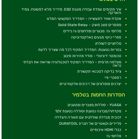
איך מקימים עמדת עבודה מוגנת ESD: מדריך מלא למשטח, צמיד
והארקה
אקדח אוויר לתעשייה – המדריך המקצועי המלא
ממסרים מצב מוצק – Solid State Relay
מלחמי גז: מבערים ומלחמים גז ניידים
ספריי ניקוי מגעים באלקטרוניקה
מלחציים לשולחן
בטריות נטענות: המדריך המקיף לכל מה שצריך לדעת
טכומטר דיגיטלי - מודד מהירות סיבוב
מצלמה תרמית – המדריך המקיף לטכנולוגיה שרואה את הבלתי
נראה
ציוד בדיקה לטכנאי תקשורת
רספברי פיי
יצרנים מומלצים של רכיבים אלקטרוניים
הסדרות החמות בטלמיר
YUASA - סוללות,מצברים ומטענים
מקדחה/מברגה נטענת וסוללה נטענת 12V
זכוכית מגדלת שולחנית עם תאורה והגדלה
פליירים וקאטרים של חברת DURATOOL
כבלי HDMI איכותיים
מלחמי גז