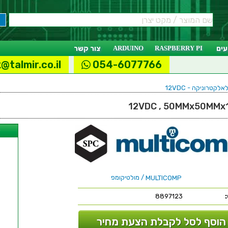
ים
RASPBERRY PI
ARDUINO
צור קשר
@talmir.co.il
054-6077766
לקטרוניקה - 12VDC
ל
/ מולטיקומפ
MULTICOMP
8897123
הוסף לסל לקבלת הצעת מחיר