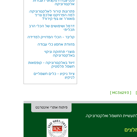
פנס עבודה מקצועי לעבודות
אלקטרוניקה
פתרונות קירור לאלקטרוניקה:
למה הפרויקט שלכם צריך
מאוורר או גוף קירור?
דרמל ושימושים של הכלי הרב
תכליתי
קליבר - הכלי המדוייק למדידה
מזוודת אחסון כלי עבודה
מוצרי תחזוקה וניקוי
באלקטרוניקה
זיווד באלקטרוניקה - קופסאות
חשמל פלסטיק
ציוד ניקיון - כלים חשמליים
לניקיון
[ MC36293 ]
פיתוח אתרי אינטרנט
ת וכלי עבודה לתעשיית החשמל ואלקטרוניקה.
לצים