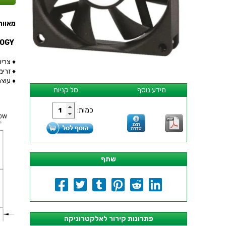
מאוורר - 50MMx10MM
VAPO - ADVANCED BALL BEARING TECHNOLOGY
♦ צריכת 
♦ זרימת א
♦ עוצמת 
מידע נוסף
סל קניות
כמות:
שתף
פתרונות קירור לאלקטרוניקה