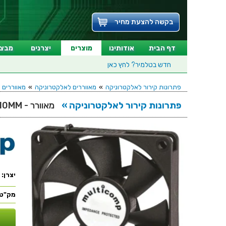
בקשה להצעת מחיר
דף הבית
אודותינו
מוצרים
יצרנים
מבצע
חדש בטלמיר?
לחץ כאן
פתרונות קירור לאלקטרוניקה
»
מאווררים לאלקטרוניקה
»
מאווררים לא
פתרונות קירור לאלקטרוניקה »
מאוורר - 12VDC , 50MMx50MMx10MM
יצרן:
מק"ט: