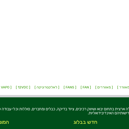
אוורר ]
[ מאווררים ]
[ FAN ]
[ FANS ]
[ לאלקטרוניקה ]
[ 12VDC ]
[ VAPO ]
רוניקה בע"מ, הוקמה בשנת 1979, הינה מובילה ארצית בתחום יבוא ושיווק רכיבים, ציוד בדיקה, כבלים ומחברים, סוללו
ישותיהם האינדיבידואליות.
חדש בבלוג
המומ