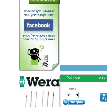
מאוורר - 5VDC ,
50MMx50MMx10MM
ע נוסף
הוסף לסל
כמות