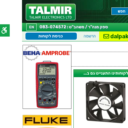
ספק מנה"ר / משהב"ט : 083-074572
EN
dalpak
הרשמה
כניסת לקוחות
קוחותינו התעניינו גם ב...