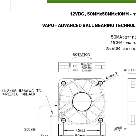
12VDC , 50MMx
זרם : 50MA
ויר : 11CFM
רעש : 25.6DB