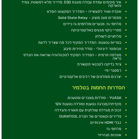
איך מקימים עמדת עבודה מוגנת ESD: מדריך מלא למשטח, צמיד
והארקה
אקדח אוויר לתעשייה – המדריך המקצועי המלא
ממסרים מצב מוצק – Solid State Relay
מלחמי גז: מבערים ומלחמים גז ניידים
ספריי ניקוי מגעים באלקטרוניקה
מלחציים לשולחן
בטריות נטענות: המדריך המקיף לכל מה שצריך לדעת
טכומטר דיגיטלי - מודד מהירות סיבוב
מצלמה תרמית – המדריך המקיף לטכנולוגיה שרואה את הבלתי
נראה
ציוד בדיקה לטכנאי תקשורת
רספברי פיי
יצרנים מומלצים של רכיבים אלקטרוניים
הסדרות החמות בטלמיר
YUASA - סוללות,מצברים ומטענים
מקדחה/מברגה נטענת וסוללה נטענת 12V
זכוכית מגדלת שולחנית עם תאורה והגדלה
פליירים וקאטרים של חברת DURATOOL
כבלי HDMI איכותיים
מלחמי גז
אוזניות סנהייזר