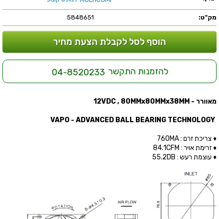
מק"ט:
5848651
הוסף לסל לקבלת הצעת מחיר
להזמנות התקשר
04-8520233
מאוורר - 12VDC , 80MMx80MMx38MM
VAPO - ADVANCED BALL BEARING TECHNOLOGY
♦ צריכת זרם : 760MA
♦ זרימת אויר : 84.1CFM
♦ עוצמת רעש : 55.2DB