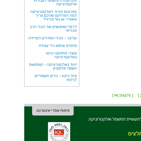
פנס עבודה מקצועי לעבודות
אלקטרוניקה
פתרונות קירור לאלקטרוניקה:
למה הפרויקט שלכם צריך
מאוורר או גוף קירור?
דרמל ושימושים של הכלי הרב
תכליתי
קליבר - הכלי המדוייק למדידה
מזוודת אחסון כלי עבודה
מוצרי תחזוקה וניקוי
באלקטרוניקה
זיווד באלקטרוניקה - קופסאות
חשמל פלסטיק
ציוד ניקיון - כלים חשמליים
לניקיון
[ MC36275 ]
פיתוח אתרי אינטרנט
ת וכלי עבודה לתעשיית החשמל ואלקטרוניקה.
לצים