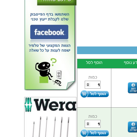
מאוורר - 5VDC ,
30MMx30MMx10MM
ע נוסף
הוסף לסל
כמות
כמות