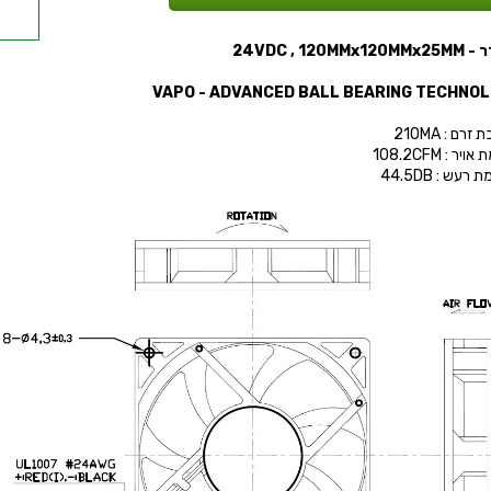
24VDC , 120MMx
זרם : 210MA
יר : 108.2CFM
רעש : 44.5DB