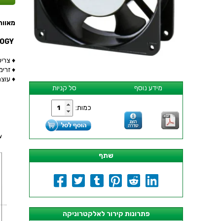
מאוורר - 120MMx25MM
VAPO - ADVANCED BALL BEARING TECHNOLOGY
♦ צריכת 
♦ זרימת או
♦ עוצמת 
מידע נוסף
סל קניות
כמות:
שתף
פתרונות קירור לאלקטרוניקה