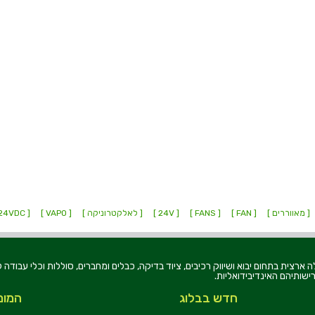
[ מאווררים ]
[ FAN ]
[ FANS ]
[ 24V ]
[ לאלקטרוניקה ]
[ VAPO ]
[ 24VDC ]
רוניקה בע"מ, הוקמה בשנת 1979, הינה מובילה ארצית בתחום יבוא ושיווק רכיבים, ציוד בדיקה, כבלים ומחברים, סוללו
ישותיהם האינדיבידואליות.
חדש בבלוג
המומ