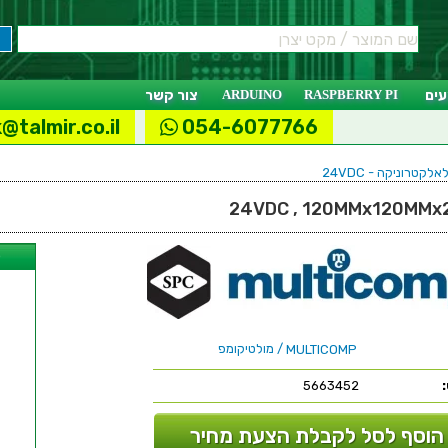
ים
RASPBERRY PI
ARDUINO
צור קשר
@talmir.co.il
054-6077766
לקטרוניקה - 24VDC
ל
/ מולטיקומפ
MULTICOMP
5663452
הוסף לסל לקבלת הצעת מחיר