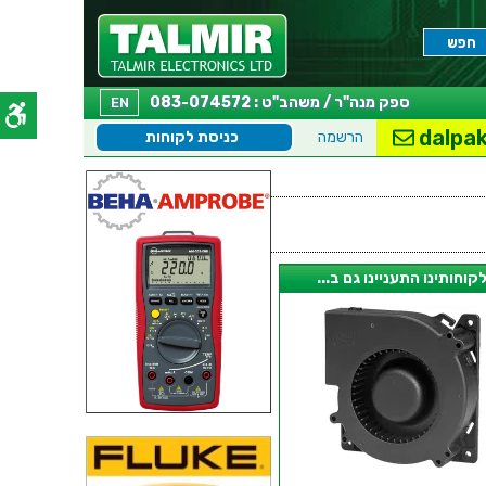
ספק מנה"ר / משהב"ט : 083-074572
EN
dalpak
הרשמה
כניסת לקוחות
קוחותינו התעניינו גם ב...