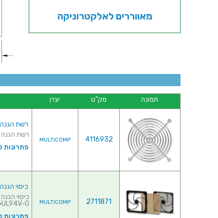
מאווררים לאלקטרוניקה
תמונה
מק"ט
יצרן
רשת הגנה למאוור
רשת הגנה למאוורר 
4116932
MULTICOMP
פתרונות ק
כיסוי הגנה עם 
2711871
MULTICOMP
UL94V-O♦ סוג פילטר : ...
פתרונות ק