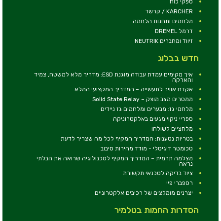
ספקי כוח
KARCHER / קרשר
מלחמים ותחנות הלחמה
דרמל DREMEL
זיווד ומחברים NEUTRIK
חדש בבלוג
איך מקימים עמדת עבודה מוגנת ESD: מדריך מלא למשטח, צמיד
והארקה
אקדח אוויר לתעשייה – המדריך המקצועי המלא
ממסרים מצב מוצק – Solid State Relay
מלחמי גז: מבערים ומלחמים גז ניידים
ספריי ניקוי מגעים באלקטרוניקה
מלחציים לשולחן
בטריות נטענות: המדריך המקיף לכל מה שצריך לדעת
טכומטר דיגיטלי - מודד מהירות סיבוב
מצלמה תרמית – המדריך המקיף לטכנולוגיה שרואה את הבלתי
נראה
ציוד בדיקה לטכנאי תקשורת
רספברי פיי
יצרנים מומלצים של רכיבים אלקטרוניים
הסדרות החמות בטלמיר