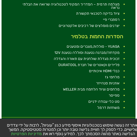
מצלמה תרמית – המדריך המקיף לטכנולוגיה שרואה את הבלתי
נראה
ציוד בדיקה לטכנאי תקשורת
רספברי פיי
יצרנים מומלצים של רכיבים אלקטרוניים
הסדרות החמות בטלמיר
YUASA - סוללות,מצברים ומטענים
מקדחה/מברגה נטענת וסוללה נטענת 12V
זכוכית מגדלת שולחנית עם תאורה והגדלה
פליירים וקאטרים של חברת DURATOOL
כבלי HDMI איכותיים
מלחמי גז
אוזניות סנהייזר
מלחמים וציוד הלחמה מבית WELLER
ספייסר
סט כלי עבודה ידניים
משחזות דרמל
© כל הזכויות שמורות - טלמיר אלקטרוניקה בע''מ
תר זה נעשה שימוש בטכנולוגיות איסוף מידע כגון "עוגיות", לרבות על ידי צדדים
לישיים, כדי לספק לך חוויית גלישה טובה יותר וכן למטרות סטטיסטיקה. המשך
כתובת: דרך העצמאות 63, חיפה
הגלישה באתר מהווה הסכמתך לכך. למידע נוסף ראו את
מדיניות הפרטיות
טלפון:
04-8534564