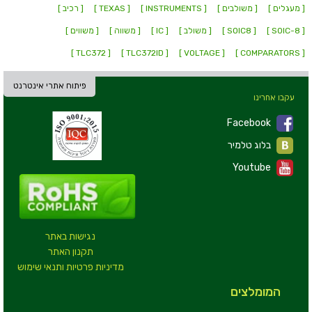
[ מעגלים ]
[ משולבים ]
[ INSTRUMENTS ]
[ TEXAS ]
[ רכיב ]
[ SOIC-8 ]
[ SOIC8 ]
[ משולב ]
[ IC ]
[ משווה ]
[ משווים ]
[ TLC372 ]
[ TLC372ID ]
[ VOLTAGE ]
[ COMPARATORS ]
פיתוח אתרי אינטרנט
עקבו אחרינו
Facebook
בלוג טלמיר
Youtube
נגישות באתר
תקנון האתר
מדיניות פרטיות ותנאי שימוש
המומלצים