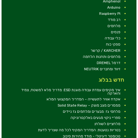
Amphenol
Arduino
Raspberry Pi
רב מודד
מלחמים
פנסים
כלי עבודה
ספקי כוח
KARCHER / קרשר
מלחמים ותחנות הלחמה
דרמל DREMEL
זיווד ומחברים NEUTRIK
חדש בבלוג
איך מקימים עמדת עבודה מוגנת ESD: מדריך מלא למשטח, צמיד
והארקה
אקדח אוויר לתעשייה – המדריך המקצועי המלא
ממסרים מצב מוצק – Solid State Relay
מלחמי גז: מבערים ומלחמים גז ניידים
ספריי ניקוי מגעים באלקטרוניקה
מלחציים לשולחן
בטריות נטענות: המדריך המקיף לכל מה שצריך לדעת
טכומטר דיגיטלי - מודד מהירות סיבוב