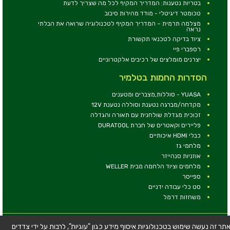
בטריות נטענות: המדריך המקיף לכל מה שצריך לדעת
טכומטר דיגיטלי - מודד מהירות סיבוב
מצלמה תרמית – המדריך המקיף לטכנולוגיה שרואה את הבלתי
נראה
ציוד בדיקה לטכנאי תקשורת
רספברי פיי
יצרנים מומלצים של רכיבים אלקטרוניים
הסדרות החמות בטלמיר
YUASA - סוללות,מצברים ומטענים
מקדחה/מברגה נטענת וסוללה נטענת 12V
זכוכית מגדלת שולחנית עם תאורה והגדלה
פליירים וקאטרים של חברת DURATOOL
כבלי HDMI איכותיים
מלחמי גז
אוזניות סנהייזר
מלחמים וציוד הלחמה מבית WELLER
ספייסר
סט כלי עבודה ידניים
משחזות דרמל
© כל הזכויות שמורות - טלמיר אלקטרוניקה בע''מ
תר זה נעשה שימוש בטכנולוגיות איסוף מידע כגון "עוגיות", לרבות על ידי צדדים