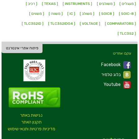
[ מעגלים ]
[ משולבים ]
[ INSTRUMENTS ]
[ TEXAS ]
[ רכיב ]
[ SOIC-8 ]
[ SOIC8 ]
[ משולב ]
[ IC ]
[ משווה ]
[ משווים ]
[ TLC352ID ]
[ TLC352IDG4 ]
[ VOLTAGE ]
[ COMPARATORS ]
[ TLC352 ]
פיתוח אתרי אינטרנט
עקבו אחרינו
Facebook
בלוג טלמיר
Youtube
נגישות באתר
תקנון האתר
מדיניות פרטיות ותנאי שימוש