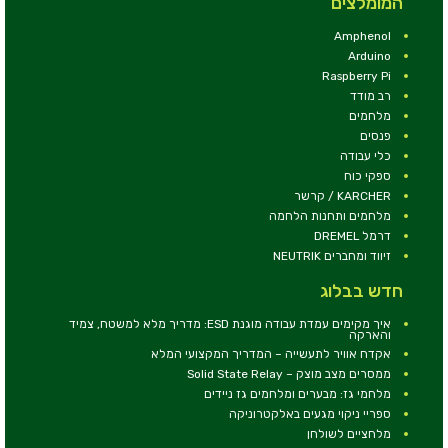
המומלצים
Amphenol
Arduino
Raspberry Pi
רב מודד
מלחמים
פנסים
כלי עבודה
ספקי כוח
KARCHER / קרשר
מלחמים ותחנות הלחמה
דרמל DREMEL
זיווד ומחברים NEUTRIK
חדש בבלוג
איך מקימים עמדת עבודה מוגנת ESD: מדריך מלא למשטח, צמיד
והארקה
אקדח אוויר לתעשייה – המדריך המקצועי המלא
ממסרים מצב מוצק – Solid State Relay
מלחמי גז: מבערים ומלחמים גז ניידים
ספריי ניקוי מגעים באלקטרוניקה
מלחציים לשולחן