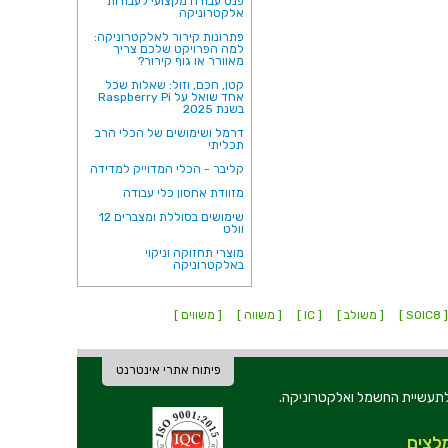
פנס עבודה מקצועי לעבודות
אלקטרוניקה
פתרונות קירור לאלקטרוניקה:
למה הפרויקט שלכם צריך
מאוורר או גוף קירור?
קטן, חכם, וזול: שאלות שכל
אחד שואל על Raspberry Pi
בשנת 2025
דרמל ושימושים של הכלי הרב
תכליתי
קליבר - הכלי המדוייק למדידה
מזוודת אחסון כלי עבודה
שימושים בסוללת ומצברים 12
וולט
מוצרי תחזוקה וניקוי
באלקטרוניקה
[ SOIC
[ משולב ]
[ IC ]
[ משווה ]
[ משווים ]
פיתוח אתרי אינטרנט
ת וכלי עבודה לתעשיית החשמל ואלקטרוניקה.
לצים