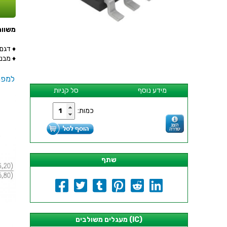
משווה - 2 ערוצים - 3V-16V
♦ דגם המש
♦ מבנה ה
למפר
מידע נוסף
סל קניות
כמות:
שתף
מעגלים משולבים (IC)