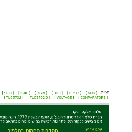
תגיות:
[ SMD ]
[ רכיבים ]
[ מתח ]
[ מעגל ]
[ SOIC ]
[ רכיבי ]
[ TLC3702 ]
[ TLC3702ID ]
[ VOLTAGE ]
[ COMPARATORS ]
טלמיר אלקטרוניקה
חברת טלמיר אלקט
אנו מציעים ללקוחותינו פתרונות רכישה גמישים ונוחים בהתאם לדר
עקבו אחרינו
הסדרות החמות בטלמיר