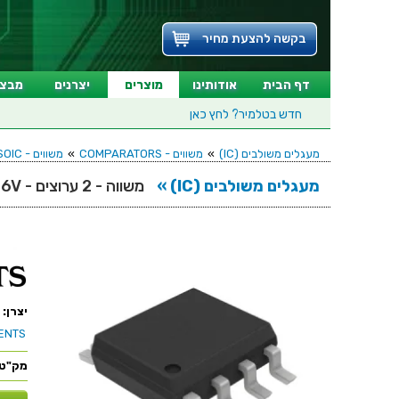
בקשה להצעת מחיר
דף הבית
אודותינו
מוצרים
יצרנים
מבצע
חדש בטלמיר?
לחץ כאן
מעגלים משולבים (IC)
»
משווים - COMPARATORS
»
משווים - COMPARATORS - SOIC
מעגלים משולבים (IC) »
משווה - 2 ערוצים - SMD - 1.1µs - 3V-16V
יצרן:
ENTS
מק"ט: