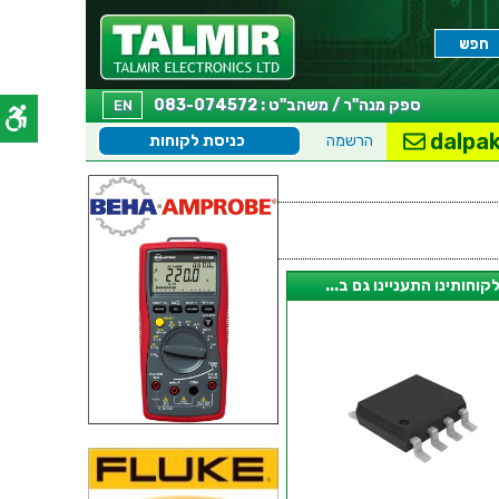
ספק מנה"ר / משהב"ט : 083-074572
EN
dalpak
הרשמה
כניסת לקוחות
קוחותינו התעניינו גם ב...