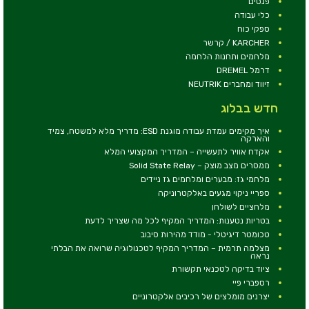
פנסים
כלי עבודה
ספקי כוח
KARCHER / קרשר
מלחמים ותחנות הלחמה
דרמל DREMEL
זיווד ומחברים NEUTRIK
חדש בבלוג
איך מקימים עמדת עבודה מוגנת ESD: מדריך מלא למשטח, צמיד
והארקה
אקדח אוויר לתעשייה – המדריך המקצועי המלא
ממסרים מצב מוצק – Solid State Relay
מלחמי גז: מבערים ומלחמים גז ניידים
ספריי ניקוי מגעים באלקטרוניקה
מלחציים לשולחן
בטריות נטענות: המדריך המקיף לכל מה שצריך לדעת
טכומטר דיגיטלי - מודד מהירות סיבוב
מצלמה תרמית – המדריך המקיף לטכנולוגיה שרואה את הבלתי
נראה
ציוד בדיקה לטכנאי תקשורת
רספברי פיי
יצרנים מומלצים של רכיבים אלקטרוניים