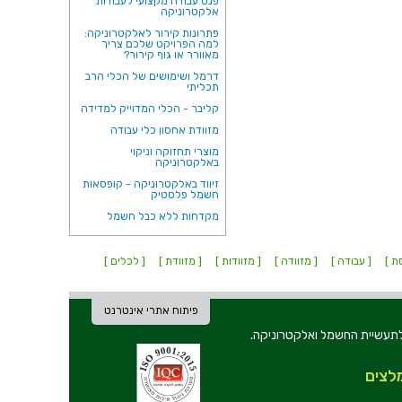
פנס עבודה מקצועי לעבודות
אלקטרוניקה
פתרונות קירור לאלקטרוניקה:
למה הפרויקט שלכם צריך
מאוורר או גוף קירור?
דרמל ושימושים של הכלי הרב
תכליתי
קליבר - הכלי המדוייק למדידה
מזוודת אחסון כלי עבודה
מוצרי תחזוקה וניקוי
באלקטרוניקה
זיווד באלקטרוניקה - קופסאות
חשמל פלסטיק
מקדחות ללא כבל חשמל
ת ]
[ עבודה ]
[ מזוודה ]
[ מזוודות ]
[ מזוודת ]
[ לכלים ]
פיתוח אתרי אינטרנט
ת וכלי עבודה לתעשיית החשמל ואלקטרוניקה.
לצים