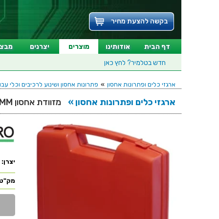
בקשה להצעת מחיר
דף הבית
אודותינו
מוצרים
יצרנים
מבצע
חדש בטלמיר?
לחץ כאן
ארגזי כלים ופתרונות אחסון
»
פתרונות אחסון ושינוע לרכיבים וכלי עבו
ארגזי כלים ופתרונות אחסון »
מזוודת אחסון 240X205X48MM - ללא ריפוד פנימי - אדומה
יצרן:
מק"ט: