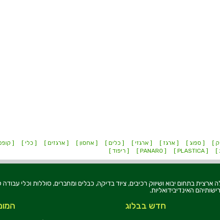
ק ]
[ ספוג ]
[ ארגז ]
[ ארגזי ]
[ כלים ]
[ אחסון ]
[ ארגזים ]
[ כלי ]
[ קופס
 ]
[ PLASTICA ]
[ PANARO ]
[ ריפוד ]
רוניקה בע"מ, הוקמה בשנת 1979, הינה מובילה ארצית בתחום יבוא ושיווק רכיבים, ציוד בדיקה, כבלים ומחברים, סוללו
ישותיהם האינדיבידואליות.
חדש בבלוג
המומ