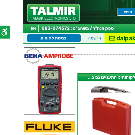
ספק מנה"ר / משהב"ט : 083-074572
EN
dalpak
הרשמה
כניסת לקוחות
קוחותינו התעניינו גם ב...