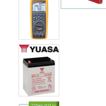
מזוודת אחסון 240X205X48MM -
עם ריפוד פנימי - אדומה
ארגונית 4 תאים למגירות אחסון -
דגם 250-03 -
(220X160X47MM)
וח תליה מקצועי לכלי עבודה -
1040X440MM