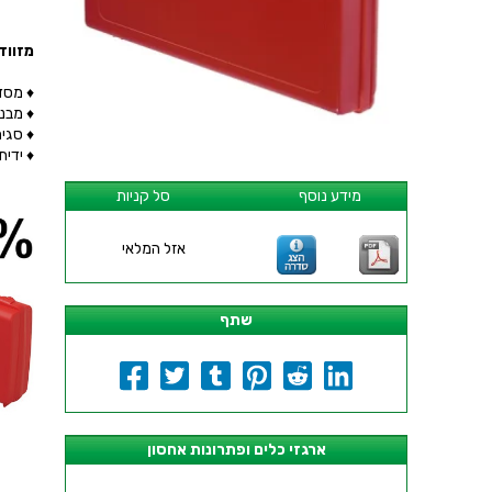
מזוודת אחסון 5X48MM
♦ מסדרת ADVANCED של חברת Y
♦ מבנה ח
♦ סגי
♦ ידי
מידע נוסף
סל קניות
אזל המלאי
שתף
ארגזי כלים ופתרונות אחסון