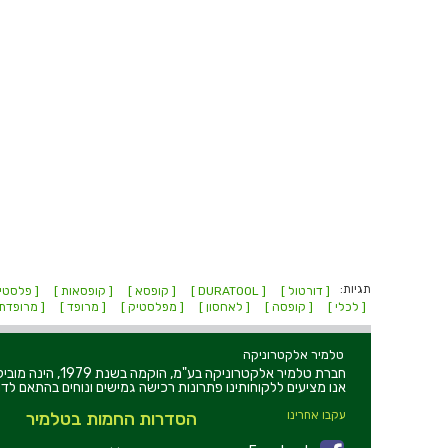
תגיות:
[ דורטול ]
[ DURATOOL ]
[ קופסא ]
[ קופסאות ]
[ פלסטי
[ לכלי ]
[ קופסה ]
[ לאחסון ]
[ מפלסטיק ]
[ מרופד ]
[ מרופדת
טלמיר אלקטרוניקה
חברת טלמיר אלקט
אנו מציעים ללקוחותינו פתרונות רכישה גמישים ונוחים בהתאם לדר
עקבו אחרינו
הסדרות החמות בטלמיר