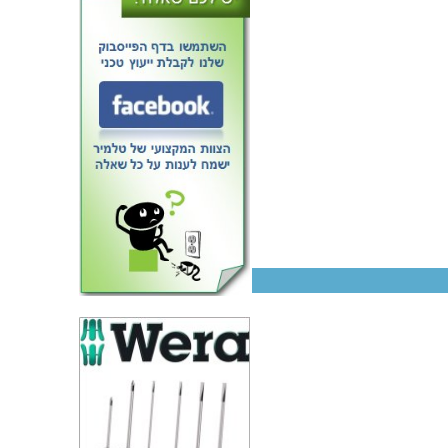
מזוודת אחסון 280X240X76MM -
עם ריפוד פנימי - שחורה