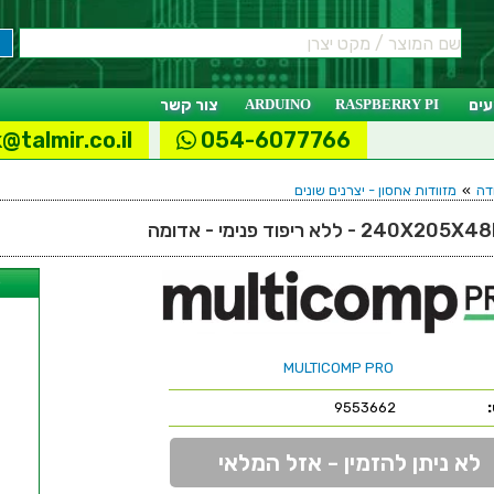
ים
RASPBERRY PI
ARDUINO
צור קשר
@talmir.co.il
054-6077766
דה
»
מזוודות אחסון - יצרנים שונים
ל
MULTICOMP PRO
9553662
לא ניתן להזמין - אזל המלאי