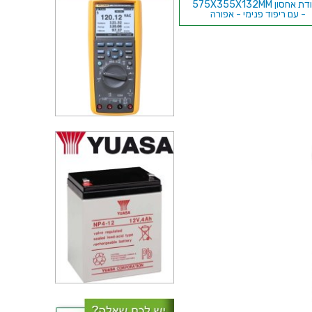
מזוודת אחסון 575X355X132MM
- עם ריפוד פנימי - אפורה
עגלת כלים מפלדה - 5 מגירות +
יון - CLARKE CTC500B
סת אחסון מוגנת מים מפלסטיק
קשיח - 350X230X86MM