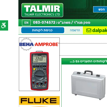
ספק מנה"ר / משהב"ט : 083-074572
EN
dalpak
הרשמה
כניסת לקוחות
קוחותינו התעניינו גם ב...