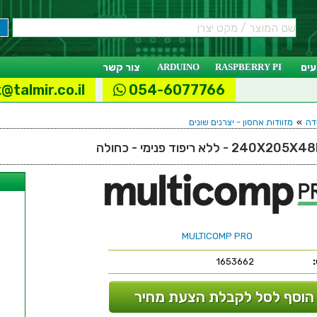
ים
RASPBERRY PI
ARDUINO
צור קשר
@talmir.co.il
054-6077766
דה
»
מזוודות אחסון - יצרנים שונים
ל
MULTICOMP PRO
1653662
הוסף לסל לקבלת הצעת מחיר