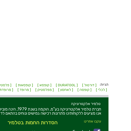
תגיות:
[ דורטול ]
[ DURATOOL ]
[ קופסא ]
[ קופסאות ]
[ פלסטי
[ לכלי ]
[ קופסה ]
[ לאחסון ]
[ מפלסטיק ]
[ מרופד ]
[ מרופדת
טלמיר אלקטרוניקה
חברת טלמיר אלקט
אנו מציעים ללקוחותינו פתרונות רכישה גמישים ונוחים בהתאם לדר
עקבו אחרינו
הסדרות החמות בטלמיר