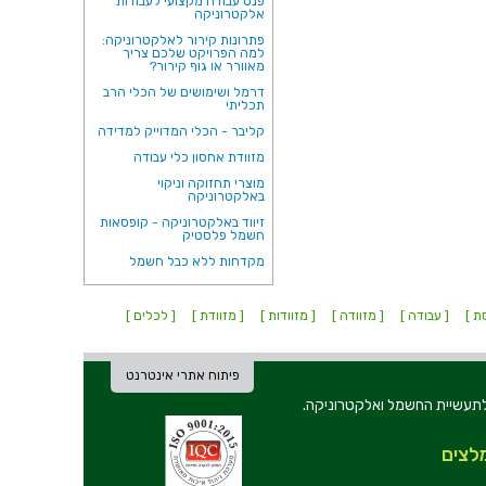
פנס עבודה מקצועי לעבודות
אלקטרוניקה
פתרונות קירור לאלקטרוניקה:
למה הפרויקט שלכם צריך
מאוורר או גוף קירור?
דרמל ושימושים של הכלי הרב
תכליתי
קליבר - הכלי המדוייק למדידה
מזוודת אחסון כלי עבודה
מוצרי תחזוקה וניקוי
באלקטרוניקה
זיווד באלקטרוניקה - קופסאות
חשמל פלסטיק
מקדחות ללא כבל חשמל
ת ]
[ עבודה ]
[ מזוודה ]
[ מזוודות ]
[ מזוודת ]
[ לכלים ]
פיתוח אתרי אינטרנט
ת וכלי עבודה לתעשיית החשמל ואלקטרוניקה.
לצים