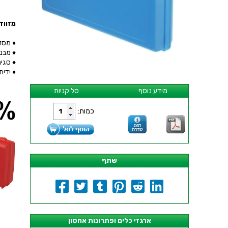
מזוודת אחסון 5X48MM
♦ מסדרת ADVANCED של חברת Y
♦ מבנה ח
♦ סגי
♦ ידי
מידע נוסף
סל קניות
כמות:
שתף
ארגזי כלים ופתרונות אחסון