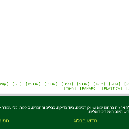
ק ]
[ ספוג ]
[ ארגז ]
[ ארגזי ]
[ כלים ]
[ אחסון ]
[ ארגזים ]
[ כלי ]
[ קופס
 ]
[ PLASTICA ]
[ PANARO ]
[ ריפוד ]
רוניקה בע"מ, הוקמה בשנת 1979, הינה מובילה ארצית בתחום יבוא ושיווק רכיבים, ציוד בדיקה, כבלים ומחברים, סוללו
ישותיהם האינדיבידואליות.
חדש בבלוג
המומ