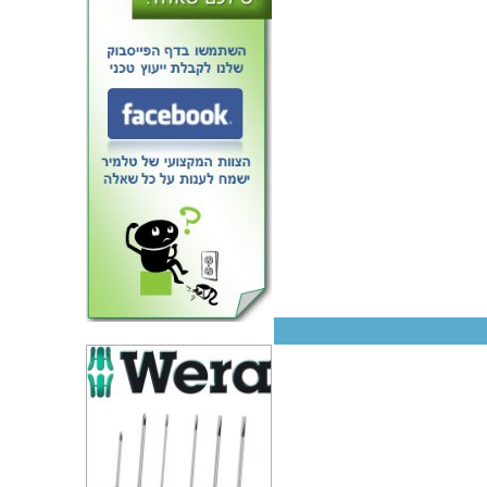
מזוודת אחסון 240X205X48MM -
עם ריפוד פנימי - כחולה