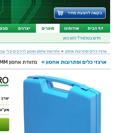
בקשה להצעת מחיר
דף הבית
אודותינו
מוצרים
יצרנים
מבצע
חדש בטלמיר?
לחץ כאן
ארגזי כלים ופתרונות אחסון
»
פתרונות אחסון ושינוע לרכיבים וכלי עבו
ארגזי כלים ופתרונות אחסון »
מזוודת אחסון 240X205X48MM - ללא ריפוד פנימי - כחולה
יצרן:
מק"ט: