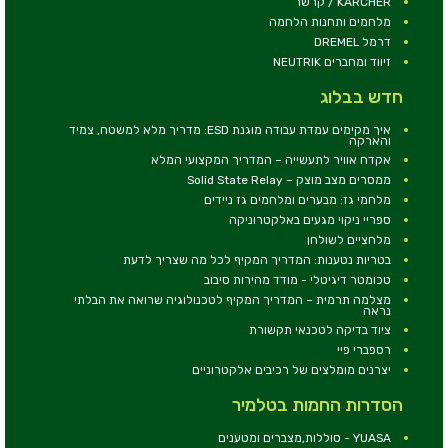
KARCHER / קרשר
מלחמים ותחנות הלחמה
דרמל DREMEL
זיווד ומחברים NEUTRIK
חדש בבלוג
איך מקימים עמדת עבודה מוגנת ESD: מדריך מלא למשטח, צמיד
והארקה
אקדח אוויר לתעשייה – המדריך המקצועי המלא
ממסרים מצב מוצק – Solid State Relay
מלחמי גז: מבערים ומלחמים גז ניידים
ספריי ניקוי מגעים באלקטרוניקה
מלחציים לשולחן
בטריות נטענות: המדריך המקיף לכל מה שצריך לדעת
טכומטר דיגיטלי - מודד מהירות סיבוב
מצלמה תרמית – המדריך המקיף לטכנולוגיה שרואה את הבלתי
נראה
ציוד בדיקה לטכנאי תקשורת
רספברי פיי
יצרנים מומלצים של רכיבים אלקטרוניים
הסדרות החמות בטלמיר
YUASA - סוללות,מצברים ומטענים