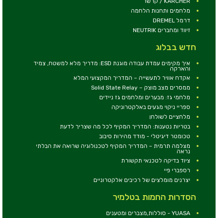
KARCHER / קרשר
מלחמים ותחנות הלחמה
דרמל DREMEL
זיווד ומחברים NEUTRIK
חדש בבלוג
איך מקימים עמדת עבודה מוגנת ESD: מדריך מלא למשטח, צמיד
והארקה
אקדח אוויר לתעשייה – המדריך המקצועי המלא
ממסרים מצב מוצק – Solid State Relay
מלחמי גז: מבערים ומלחמים גז ניידים
ספריי ניקוי מגעים באלקטרוניקה
מלחציים לשולחן
בטריות נטענות: המדריך המקיף לכל מה שצריך לדעת
טכומטר דיגיטלי - מודד מהירות סיבוב
מצלמה תרמית – המדריך המקיף לטכנולוגיה שרואה את הבלתי
נראה
ציוד בדיקה לטכנאי תקשורת
רספברי פיי
יצרנים מומלצים של רכיבים אלקטרוניים
הסדרות החמות בטלמיר
YUASA - סוללות,מצברים ומטענים