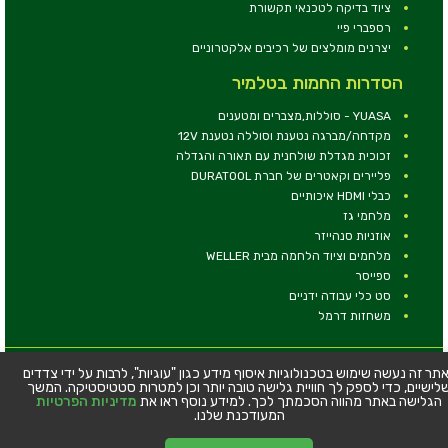
ציוד בדיקה לטכנאי תקשורת
רספברי פיי
יצרנים מומלצים של רכיבים אלקטרוניים
הסדרות החמות בטלמיר
YUASA - סוללות,מצברים ומטענים
מקדחה/מברגה נטענת וסוללה נטענת 12V
זכוכית מגדלת שולחנית עם תאורה והגדלה
פליירים וקאטרים של חברת DURATOOL
כבלי HDMI איכותיים
מלחמי גז
אוזניות סנהייזר
מלחמים וציוד הלחמה מבית WELLER
ספייסר
סט כלי עבודה ידניים
משחזות דרמל
© כל הזכויות שמורות - טלמיר אלקטרוניקה בע''מ
תר זה נעשה שימוש בטכנולוגיות איסוף מידע כגון "עוגיות", לרבות על ידי צדדים
לישיים, כדי לספק לך חוויית גלישה טובה יותר וכן למטרות סטטיסטיקה. המשך
כתובת: דרך העצמאות 63, חיפה
הגלישה באתר מהווה הסכמתך לכך. למידע נוסף ראו את
מדיניות הפרטיות
טלפון:
04-8534564
המעודכנת שלנו.