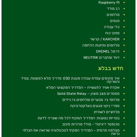
Raspberry Pi
רב מודד
מלחמים
פנסים
כלי עבודה
ספקי כוח
KARCHER / קרשר
מלחמים ותחנות הלחמה
דרמל DREMEL
זיווד ומחברים NEUTRIK
חדש בבלוג
איך מקימים עמדת עבודה מוגנת ESD: מדריך מלא למשטח, צמיד
והארקה
אקדח אוויר לתעשייה – המדריך המקצועי המלא
ממסרים מצב מוצק – Solid State Relay
מלחמי גז: מבערים ומלחמים גז ניידים
ספריי ניקוי מגעים באלקטרוניקה
מלחציים לשולחן
בטריות נטענות: המדריך המקיף לכל מה שצריך לדעת
טכומטר דיגיטלי - מודד מהירות סיבוב
מצלמה תרמית – המדריך המקיף לטכנולוגיה שרואה את הבלתי
נראה