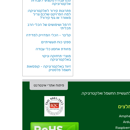
פנס עבודה מקצועי לעבודות
אלקטרוניקה
פתרונות קירור לאלקטרוניקה:
למה הפרויקט שלכם צריך
מאוורר או גוף קירור?
דרמל ושימושים של הכלי הרב
תכליתי
קליבר - הכלי המדוייק למדידה
ספקי כוח תעשייתיים
מזוודת אחסון כלי עבודה
מוצרי תחזוקה וניקוי
באלקטרוניקה
זיווד באלקטרוניקה - קופסאות
חשמל פלסטיק
פיתוח אתרי אינטרנט
ת וכלי עבודה לתעשיית החשמל ואלקטרוניקה.
לצים
Amphe
Ard
Raspberr