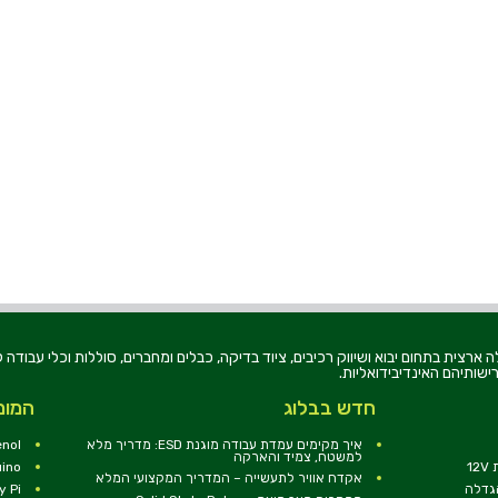
רוניקה בע"מ, הוקמה בשנת 1979, הינה מובילה ארצית בתחום יבוא ושיווק רכיבים, ציוד בדיקה, כבלים ומחברים, סוללו
ישותיהם האינדיבידואליות.
חדש בבלוג
המומ
איך מקימים עמדת עבודה מוגנת ESD: מדריך מלא
nol
למשטח, צמיד והארקה
1
uino
אקדח אוויר לתעשייה – המדריך המקצועי המלא
הגדלה
y Pi