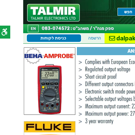
ספק מנה"ר / משהב"ט : 083-074572
EN
dalpak
הרשמה
כניסת לקוחות
AN