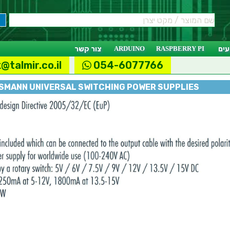
ים
RASPBERRY PI
ARDUINO
צור קשר
@talmir.co.il
054-6077766
SMANN UNIVERSAL SWITCHING POWER SUPPLIES