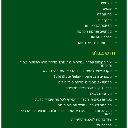
מלחמים
פנסים
כלי עבודה
ספקי כוח
KARCHER / קרשר
מלחמים ותחנות הלחמה
דרמל DREMEL
זיווד ומחברים NEUTRIK
חדש בבלוג
איך מקימים עמדת עבודה מוגנת ESD: מדריך מלא למשטח, צמיד
והארקה
אקדח אוויר לתעשייה – המדריך המקצועי המלא
ממסרים מצב מוצק – Solid State Relay
מלחמי גז: מבערים ומלחמים גז ניידים
ספריי ניקוי מגעים באלקטרוניקה
מלחציים לשולחן
בטריות נטענות: המדריך המקיף לכל מה שצריך לדעת
טכומטר דיגיטלי - מודד מהירות סיבוב
מצלמה תרמית – המדריך המקיף לטכנולוגיה שרואה את הבלתי
נראה
ציוד בדיקה לטכנאי תקשורת
רספברי פיי