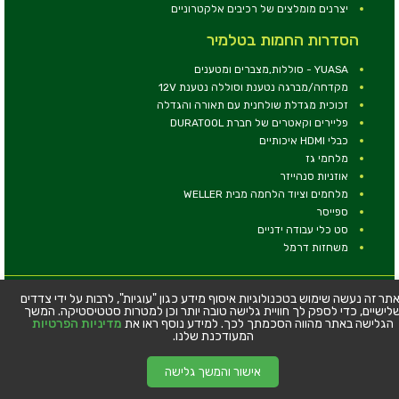
יצרנים מומלצים של רכיבים אלקטרוניים
הסדרות החמות בטלמיר
YUASA - סוללות,מצברים ומטענים
מקדחה/מברגה נטענת וסוללה נטענת 12V
זכוכית מגדלת שולחנית עם תאורה והגדלה
פליירים וקאטרים של חברת DURATOOL
כבלי HDMI איכותיים
מלחמי גז
אוזניות סנהייזר
מלחמים וציוד הלחמה מבית WELLER
ספייסר
סט כלי עבודה ידניים
משחזות דרמל
© כל הזכויות שמורות - טלמיר אלקטרוניקה בע''מ
תר זה נעשה שימוש בטכנולוגיות איסוף מידע כגון "עוגיות", לרבות על ידי צדדים
לישיים, כדי לספק לך חוויית גלישה טובה יותר וכן למטרות סטטיסטיקה. המשך
כתובת: דרך העצמאות 63, חיפה
הגלישה באתר מהווה הסכמתך לכך. למידע נוסף ראו את
מדיניות הפרטיות
טלפון:
04-8534564
המעודכנת שלנו.
אישור והמשך גלישה