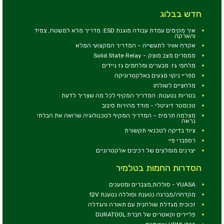
חדש בבלוג
איך מקימים עמדת עבודה מוגנת ESD: מדריך מלא למשטח, צמיד
והארקה
אקדח אוויר לתעשייה – המדריך המקצועי המלא
ממסרים מצב מוצק – Solid State Relay
מלחמי גז: מבערים ומלחמים גז ניידים
ספריי ניקוי מגעים באלקטרוניקה
מלחציים לשולחן
בטריות נטענות: המדריך המקיף לכל מה שצריך לדעת
טכומטר דיגיטלי - מודד מהירות סיבוב
מצלמה תרמית – המדריך המקיף לטכנולוגיה שרואה את הבלתי
נראה
ציוד בדיקה לטכנאי תקשורת
רספברי פיי
יצרנים מומלצים של רכיבים אלקטרוניים
הסדרות החמות בטלמיר
YUASA - סוללות,מצברים ומטענים
מקדחה/מברגה נטענת וסוללה נטענת 12V
זכוכית מגדלת שולחנית עם תאורה והגדלה
פליירים וקאטרים של חברת DURATOOL