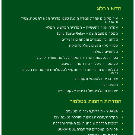
חדש בבלוג
איך מקימים עמדת עבודה מוגנת ESD: מדריך מלא למשטח, צמיד
והארקה
אקדח אוויר לתעשייה – המדריך המקצועי המלא
ממסרים מצב מוצק – Solid State Relay
מלחמי גז: מבערים ומלחמים גז ניידים
ספריי ניקוי מגעים באלקטרוניקה
מלחציים לשולחן
בטריות נטענות: המדריך המקיף לכל מה שצריך לדעת
טכומטר דיגיטלי - מודד מהירות סיבוב
מצלמה תרמית – המדריך המקיף לטכנולוגיה שרואה את הבלתי
נראה
ציוד בדיקה לטכנאי תקשורת
רספברי פיי
יצרנים מומלצים של רכיבים אלקטרוניים
הסדרות החמות בטלמיר
YUASA - סוללות,מצברים ומטענים
מקדחה/מברגה נטענת וסוללה נטענת 12V
זכוכית מגדלת שולחנית עם תאורה והגדלה
פליירים וקאטרים של חברת DURATOOL