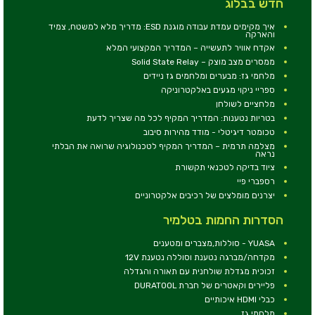
חדש בבלוג
איך מקימים עמדת עבודה מוגנת ESD: מדריך מלא למשטח, צמיד
והארקה
אקדח אוויר לתעשייה – המדריך המקצועי המלא
ממסרים מצב מוצק – Solid State Relay
מלחמי גז: מבערים ומלחמים גז ניידים
ספריי ניקוי מגעים באלקטרוניקה
מלחציים לשולחן
בטריות נטענות: המדריך המקיף לכל מה שצריך לדעת
טכומטר דיגיטלי - מודד מהירות סיבוב
מצלמה תרמית – המדריך המקיף לטכנולוגיה שרואה את הבלתי
נראה
ציוד בדיקה לטכנאי תקשורת
רספברי פיי
יצרנים מומלצים של רכיבים אלקטרוניים
הסדרות החמות בטלמיר
YUASA - סוללות,מצברים ומטענים
מקדחה/מברגה נטענת וסוללה נטענת 12V
זכוכית מגדלת שולחנית עם תאורה והגדלה
פליירים וקאטרים של חברת DURATOOL
כבלי HDMI איכותיים
מלחמי גז