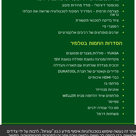
טכומטר דיגיטלי - מודד מהירות סיבוב
מצלמה תרמית – המדריך המקיף לטכנולוגיה שרואה את הבלתי
נראה
ציוד בדיקה לטכנאי תקשורת
רספברי פיי
יצרנים מומלצים של רכיבים אלקטרוניים
הסדרות החמות בטלמיר
YUASA - סוללות,מצברים ומטענים
מקדחה/מברגה נטענת וסוללה נטענת 12V
זכוכית מגדלת שולחנית עם תאורה והגדלה
פליירים וקאטרים של חברת DURATOOL
כבלי HDMI איכותיים
מלחמי גז
אוזניות סנהייזר
מלחמים וציוד הלחמה מבית WELLER
ספייסר
סט כלי עבודה ידניים
משחזות דרמל
© כל הזכויות שמורות - טלמיר אלקטרוניקה בע''מ
תר זה נעשה שימוש בטכנולוגיות איסוף מידע כגון "עוגיות", לרבות על ידי צדדים
לישיים, כדי לספק לך חוויית גלישה טובה יותר וכן למטרות סטטיסטיקה. המשך
כתובת: דרך העצמאות 63, חיפה