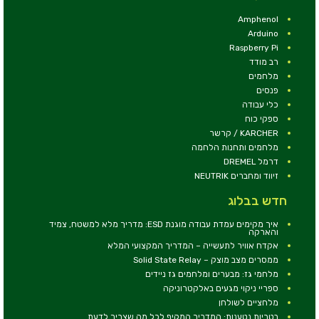
Amphenol
Arduino
Raspberry Pi
רב מודד
מלחמים
פנסים
כלי עבודה
ספקי כוח
KARCHER / קרשר
מלחמים ותחנות הלחמה
דרמל DREMEL
זיווד ומחברים NEUTRIK
חדש בבלוג
איך מקימים עמדת עבודה מוגנת ESD: מדריך מלא למשטח, צמיד
והארקה
אקדח אוויר לתעשייה – המדריך המקצועי המלא
ממסרים מצב מוצק – Solid State Relay
מלחמי גז: מבערים ומלחמים גז ניידים
ספריי ניקוי מגעים באלקטרוניקה
מלחציים לשולחן
בטריות נטענות: המדריך המקיף לכל מה שצריך לדעת