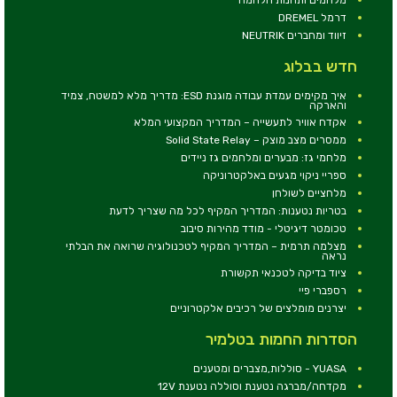
דרמל DREMEL
זיווד ומחברים NEUTRIK
חדש בבלוג
איך מקימים עמדת עבודה מוגנת ESD: מדריך מלא למשטח, צמיד
והארקה
אקדח אוויר לתעשייה – המדריך המקצועי המלא
ממסרים מצב מוצק – Solid State Relay
מלחמי גז: מבערים ומלחמים גז ניידים
ספריי ניקוי מגעים באלקטרוניקה
מלחציים לשולחן
בטריות נטענות: המדריך המקיף לכל מה שצריך לדעת
טכומטר דיגיטלי - מודד מהירות סיבוב
מצלמה תרמית – המדריך המקיף לטכנולוגיה שרואה את הבלתי
נראה
ציוד בדיקה לטכנאי תקשורת
רספברי פיי
יצרנים מומלצים של רכיבים אלקטרוניים
הסדרות החמות בטלמיר
YUASA - סוללות,מצברים ומטענים
מקדחה/מברגה נטענת וסוללה נטענת 12V