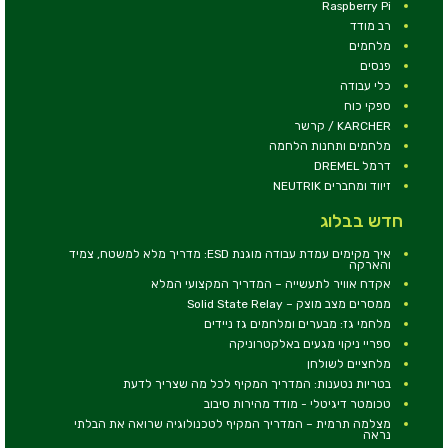
Raspberry Pi
רב מודד
מלחמים
פנסים
כלי עבודה
ספקי כוח
KARCHER / קרשר
מלחמים ותחנות הלחמה
דרמל DREMEL
זיווד ומחברים NEUTRIK
חדש בבלוג
איך מקימים עמדת עבודה מוגנת ESD: מדריך מלא למשטח, צמיד
והארקה
אקדח אוויר לתעשייה – המדריך המקצועי המלא
ממסרים מצב מוצק – Solid State Relay
מלחמי גז: מבערים ומלחמים גז ניידים
ספריי ניקוי מגעים באלקטרוניקה
מלחציים לשולחן
בטריות נטענות: המדריך המקיף לכל מה שצריך לדעת
טכומטר דיגיטלי - מודד מהירות סיבוב
מצלמה תרמית – המדריך המקיף לטכנולוגיה שרואה את הבלתי
נראה