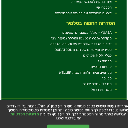
ציוד בדיקה לטכנאי תקשורת
רספברי פיי
יצרנים מומלצים של רכיבים אלקטרוניים
הסדרות החמות בטלמיר
YUASA - סוללות,מצברים ומטענים
מקדחה/מברגה נטענת וסוללה נטענת 12V
זכוכית מגדלת שולחנית עם תאורה והגדלה
פליירים וקאטרים של חברת DURATOOL
כבלי HDMI איכותיים
מלחמי גז
אוזניות סנהייזר
מלחמים וציוד הלחמה מבית WELLER
ספייסר
סט כלי עבודה ידניים
משחזות דרמל
© כל הזכויות שמורות - טלמיר אלקטרוניקה בע''מ
תר זה נעשה שימוש בטכנולוגיות איסוף מידע כגון "עוגיות", לרבות על ידי צדדים
לישיים, כדי לספק לך חוויית גלישה טובה יותר וכן למטרות סטטיסטיקה. המשך
כתובת: דרך העצמאות 63, חיפה
הגלישה באתר מהווה הסכמתך לכך. למידע נוסף ראו את
מדיניות הפרטיות
טלפון:
04-8534564
המעודכנת שלנו.