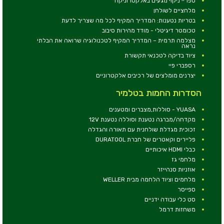
ספריי ניקוי מגעים באלקטרוניקה
מלחציים לשולחן
בטריות נטענות: המדריך המקיף לכל מה שצריך לדעת
טכומטר דיגיטלי - מודד מהירות סיבוב
מצלמה תרמית – המדריך המקיף לטכנולוגיה שרואה את הבלתי
נראה
ציוד בדיקה לטכנאי תקשורת
רספברי פיי
יצרנים מומלצים של רכיבים אלקטרוניים
הסדרות החמות בטלמיר
YUASA - סוללות,מצברים ומטענים
מקדחה/מברגה נטענת וסוללה נטענת 12V
זכוכית מגדלת שולחנית עם תאורה והגדלה
פליירים וקאטרים של חברת DURATOOL
כבלי HDMI איכותיים
מלחמי גז
אוזניות סנהייזר
מלחמים וציוד הלחמה מבית WELLER
ספייסר
סט כלי עבודה ידניים
משחזות דרמל