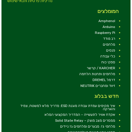
מדיניות פרטיות ותנאי שימוש
המומלצים
Amphenol
Arduino
Raspberry Pi
רב מודד
מלחמים
פנסים
כלי עבודה
ספקי כוח
KARCHER / קרשר
מלחמים ותחנות הלחמה
דרמל DREMEL
זיווד ומחברים NEUTRIK
חדש בבלוג
איך מקימים עמדת עבודה מוגנת ESD: מדריך מלא למשטח, צמיד
והארקה
אקדח אוויר לתעשייה – המדריך המקצועי המלא
ממסרים מצב מוצק – Solid State Relay
מלחמי גז: מבערים ומלחמים גז ניידים