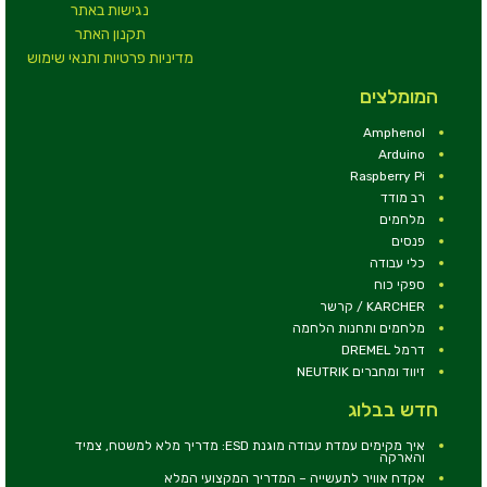
נגישות באתר
תקנון האתר
מדיניות פרטיות ותנאי שימוש
המומלצים
Amphenol
Arduino
Raspberry Pi
רב מודד
מלחמים
פנסים
כלי עבודה
ספקי כוח
KARCHER / קרשר
מלחמים ותחנות הלחמה
דרמל DREMEL
זיווד ומחברים NEUTRIK
חדש בבלוג
איך מקימים עמדת עבודה מוגנת ESD: מדריך מלא למשטח, צמיד
והארקה
אקדח אוויר לתעשייה – המדריך המקצועי המלא