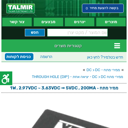
בקשה להצעת מחיר
0
מוצרים
יצרנים
מבצעים
צור קשר
קטגוריות מוצרים
הרשמה
כניסת לקוחות
חדש בטלמיר?
לחץ כאן
»
ממירי מתח - DC > DC
»
ממירי מתח DC > DC - יציאה אחת - (THROUGH HOLE (DIP
ממיר מתח - 1W , 2.97VDC ~ 3.63VDC ⇒ 5VDC , 200MA