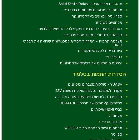
ממסרים מצב מוצק – Solid State Relay
מלחמי גז: מבערים ומלחמים גז ניידים
ספריי ניקוי מגעים באלקטרוניקה
מלחציים לשולחן
בטריות נטענות: המדריך המקיף לכל מה שצריך לדעת
טכומטר דיגיטלי - מודד מהירות סיבוב
מצלמה תרמית – המדריך המקיף לטכנולוגיה שרואה את הבלתי
נראה
ציוד בדיקה לטכנאי תקשורת
רספברי פיי
יצרנים מומלצים של רכיבים אלקטרוניים
הסדרות החמות בטלמיר
YUASA - סוללות,מצברים ומטענים
מקדחה/מברגה נטענת וסוללה נטענת 12V
זכוכית מגדלת שולחנית עם תאורה והגדלה
פליירים וקאטרים של חברת DURATOOL
כבלי HDMI איכותיים
מלחמי גז
אוזניות סנהייזר
מלחמים וציוד הלחמה מבית WELLER
ספייסר