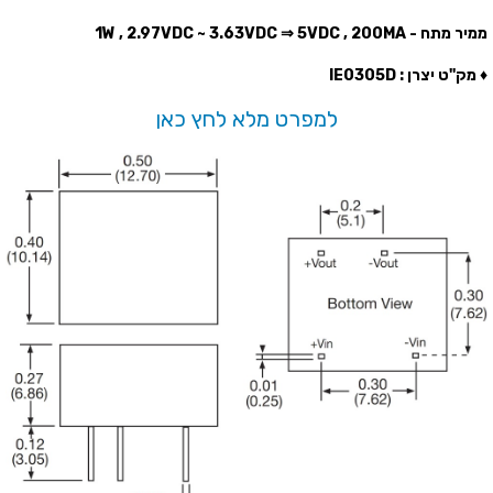
ממיר מתח - 1W , 2.97VDC ~ 3.63VDC ⇒ 5VDC , 200MA
♦ מק''ט יצרן : IE0305D
למפרט מלא לחץ כאן