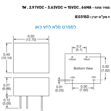
ממיר מתח - 1W , 2.97VDC ~ 3.63VDC ⇒ 15VDC , 66MA
♦ מק''ט יצרן : IE0315D
למפרט מלא לחץ כאן