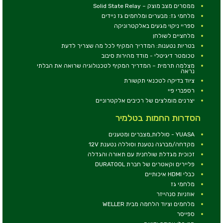
ממסרים מצב מוצק – Solid State Relay
מלחמי גז: מבערים ומלחמים גז ניידים
ספריי ניקוי מגעים באלקטרוניקה
מלחציים לשולחן
בטריות נטענות: המדריך המקיף לכל מה שצריך לדעת
טכומטר דיגיטלי - מודד מהירות סיבוב
מצלמה תרמית – המדריך המקיף לטכנולוגיה שרואה את הבלתי
נראה
ציוד בדיקה לטכנאי תקשורת
רספברי פיי
יצרנים מומלצים של רכיבים אלקטרוניים
הסדרות החמות בטלמיר
YUASA - סוללות,מצברים ומטענים
מקדחה/מברגה נטענת וסוללה נטענת 12V
זכוכית מגדלת שולחנית עם תאורה והגדלה
פליירים וקאטרים של חברת DURATOOL
כבלי HDMI איכותיים
מלחמי גז
אוזניות סנהייזר
מלחמים וציוד הלחמה מבית WELLER
ספייסר