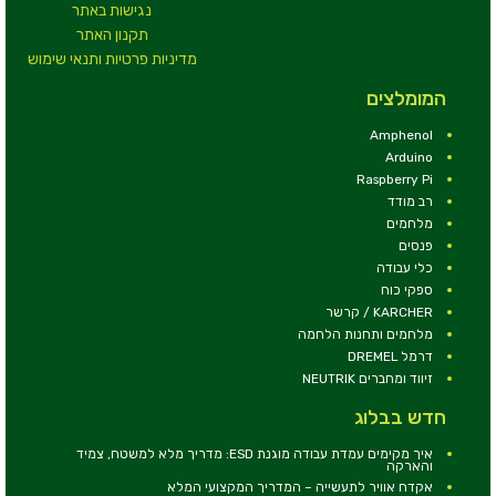
נגישות באתר
תקנון האתר
מדיניות פרטיות ותנאי שימוש
המומלצים
Amphenol
Arduino
Raspberry Pi
רב מודד
מלחמים
פנסים
כלי עבודה
ספקי כוח
KARCHER / קרשר
מלחמים ותחנות הלחמה
דרמל DREMEL
זיווד ומחברים NEUTRIK
חדש בבלוג
איך מקימים עמדת עבודה מוגנת ESD: מדריך מלא למשטח, צמיד
והארקה
אקדח אוויר לתעשייה – המדריך המקצועי המלא