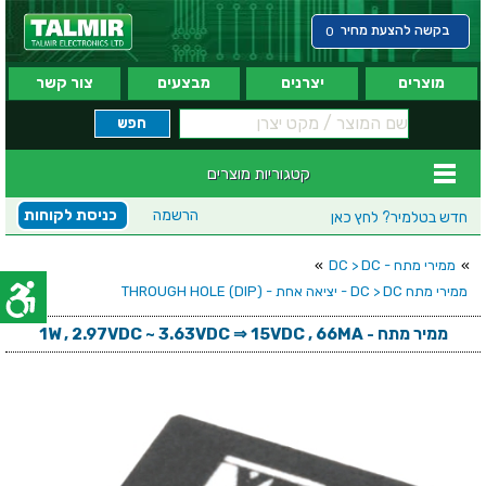
בקשה להצעת מחיר
0
מוצרים
יצרנים
מבצעים
צור קשר
קטגוריות מוצרים
הרשמה
כניסת לקוחות
חדש בטלמיר?
לחץ כאן
»
ממירי מתח - DC > DC
»
ממירי מתח DC > DC - יציאה אחת - (THROUGH HOLE (DIP
ממיר מתח - 1W , 2.97VDC ~ 3.63VDC ⇒ 15VDC , 66MA