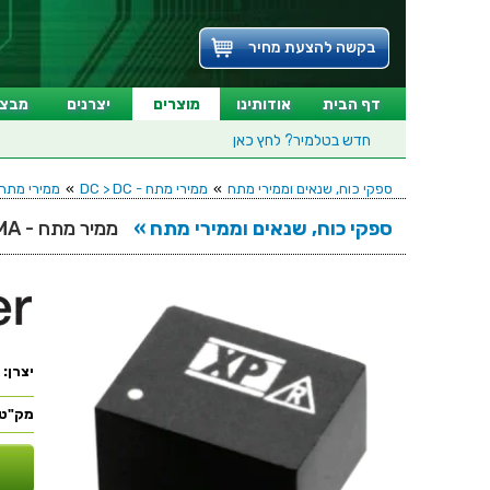
בקשה להצעת מחיר
דף הבית
אודותינו
מוצרים
יצרנים
מבצע
חדש בטלמיר?
לחץ כאן
ספקי כוח, שנאים וממירי מתח
»
ממירי מתח - DC > DC
»
ממירי מתח DC > DC - יציאה אחת - (UGH HOLE (DIP
ספקי כוח, שנאים וממירי מתח »
ממיר מתח - 1W , 4.5VDC ~ 5.5VDC ⇒ 9VDC , 111MA
יצרן:
מק"ט: