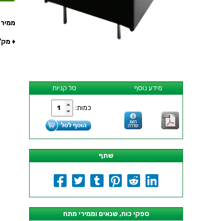
ממיר מתח - C , 111MA
♦ מק''ט י
מידע נוסף
סל קניות
כמות:
שתף
ספקי כוח, שנאים וממירי מתח