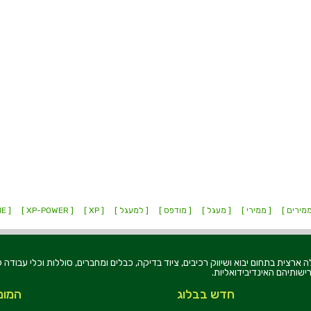
מירים ]
[ ממירי ]
[ מעגל ]
[ מודפס ]
[ למעגל ]
[ XP ]
[ XP-POWER ]
[ IE ]
רוניקה בע"מ, הוקמה בשנת 1979, הינה מובילה ארצית בתחום יבוא ושיווק רכיבים, ציוד בדיקה, כבלים ומחברים, סוללו
ישותיהם האינדיבידואליות.
חדש בבלוג
המומ