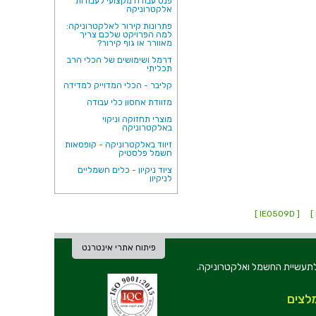
פנס עבודה מקצועי לעבודות
אלקטרוניקה
פתרונות קירור לאלקטרוניקה:
למה הפרויקט שלכם צריך
מאוורר או גוף קירור?
דרמל ושימושים של הכלי הרב
תכליתי
קליבר - הכלי המדוייק למדידה
מזוודת אחסון כלי עבודה
מוצרי תחזוקה וניקוי
באלקטרוניקה
זיווד באלקטרוניקה - קופסאות
חשמל פלסטיק
ציוד ניקיון - כלים חשמליים
לניקיון
[ IE0509D ]
פיתוח אתרי אינטרנט
ת וכלי עבודה לתעשיית החשמל ואלקטרוניקה.
לצים