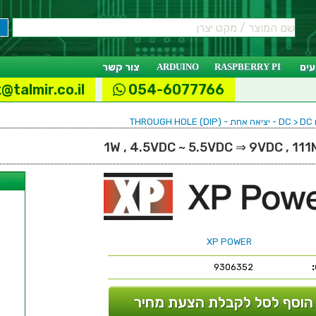
ים
RASPBERRY PI
ARDUINO
צור קשר
@talmir.co.il
054-6077766
THRO
ל
XP POWER
9306352
הוסף לסל לקבלת הצעת מחיר