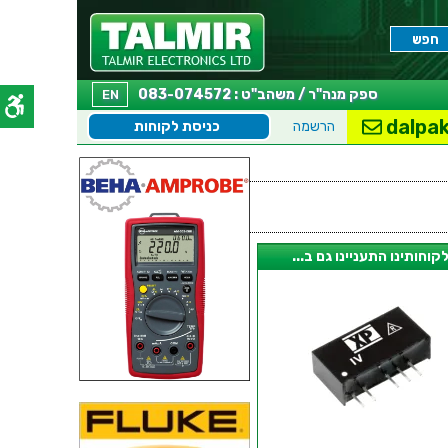
ספק מנה"ר / משהב"ט : 083-074572
EN
dalpak
הרשמה
כניסת לקוחות
קוחותינו התעניינו גם ב...