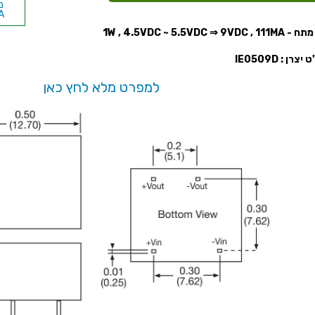
A
1W , 4.5VDC ~ 5.5VDC ⇒ 9VD
A
צרן : IE0509D
למפרט מלא לחץ כאן