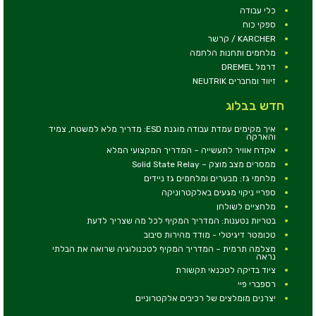
כלי עבודה
ספקי כוח
KARCHER / קרשר
מלחמים ותחנות הלחמה
דרמל DREMEL
זיווד ומחברים NEUTRIK
חדש בבלוג
איך מקימים עמדת עבודה מוגנת ESD: מדריך מלא למשטח, צמיד
והארקה
אקדח אוויר לתעשייה – המדריך המקצועי המלא
ממסרים מצב מוצק – Solid State Relay
מלחמי גז: מבערים ומלחמים גז ניידים
ספריי ניקוי מגעים באלקטרוניקה
מלחציים לשולחן
בטריות נטענות: המדריך המקיף לכל מה שצריך לדעת
טכומטר דיגיטלי - מודד מהירות סיבוב
מצלמה תרמית – המדריך המקיף לטכנולוגיה שרואה את הבלתי
נראה
ציוד בדיקה לטכנאי תקשורת
רספברי פיי
יצרנים מומלצים של רכיבים אלקטרוניים