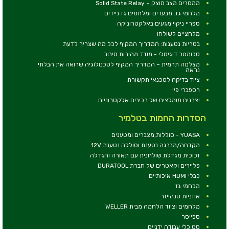
ממסרים מצב מוצק – Solid State Relay
מלחמי גז: מבערים ומלחמים גז ניידים
ספריי ניקוי מגעים באלקטרוניקה
מלחציים לשולחן
בטריות נטענות: המדריך המקיף לכל מה שצריך לדעת
טכומטר דיגיטלי - מודד מהירות סיבוב
מצלמה תרמית – המדריך המקיף לטכנולוגיה שרואה את הבלתי
נראה
ציוד בדיקה לטכנאי תקשורת
רספברי פיי
יצרנים מומלצים של רכיבים אלקטרוניים
הסדרות החמות בטלמיר
YUASA - סוללות,מצברים ומטענים
מקדחה/מברגה נטענת וסוללה נטענת 12V
זכוכית מגדלת שולחנית עם תאורה והגדלה
פליירים וקאטרים של חברת DURATOOL
כבלי HDMI איכותיים
מלחמי גז
אוזניות סנהייזר
מלחמים וציוד הלחמה מבית WELLER
ספייסר
סט כלי עבודה ידניים