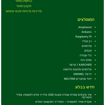
נגישות באתר
תקנון האתר
מדיניות פרטיות ותנאי שימוש
המומלצים
Amphenol
Arduino
Raspberry Pi
רב מודד
מלחמים
פנסים
כלי עבודה
ספקי כוח
KARCHER / קרשר
מלחמים ותחנות הלחמה
דרמל DREMEL
זיווד ומחברים NEUTRIK
חדש בבלוג
איך מקימים עמדת עבודה מוגנת ESD: מדריך מלא למשטח, צמיד
והארקה
אקדח אוויר לתעשייה – המדריך המקצועי המלא