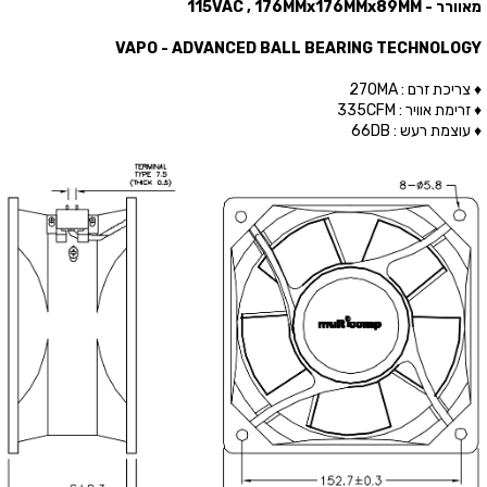
מאוורר - 115VAC , 176MMx176MMx89MM
VAPO - ADVANCED BALL BEARING TECHNOLOGY
♦ צריכת זרם : 270MA
♦ זרימת אוויר : 335CFM
♦ עוצמת רעש : 66DB