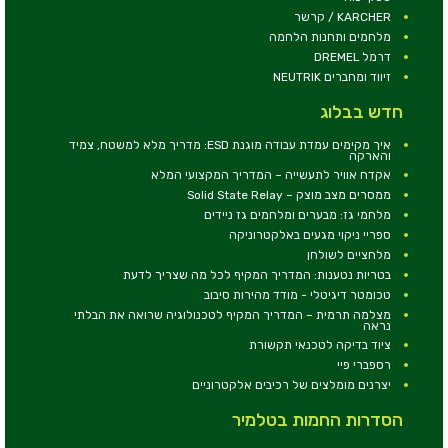
KARCHER / קרשר
מלחמים ותחנות הלחמה
דרמל DREMEL
זיווד ומחברים NEUTRIK
חדש בבלוג
איך מקימים עמדת עבודה מוגנת ESD: מדריך מלא למשטח, צמיד
והארקה
אקדח אוויר לתעשייה – המדריך המקצועי המלא
ממסרים מצב מוצק – Solid State Relay
מלחמי גז: מבערים ומלחמים גז ניידים
ספריי ניקוי מגעים באלקטרוניקה
מלחציים לשולחן
בטריות נטענות: המדריך המקיף לכל מה שצריך לדעת
טכומטר דיגיטלי - מודד מהירות סיבוב
מצלמה תרמית – המדריך המקיף לטכנולוגיה שרואה את הבלתי
נראה
ציוד בדיקה לטכנאי תקשורת
רספברי פיי
יצרנים מומלצים של רכיבים אלקטרוניים
הסדרות החמות בטלמיר