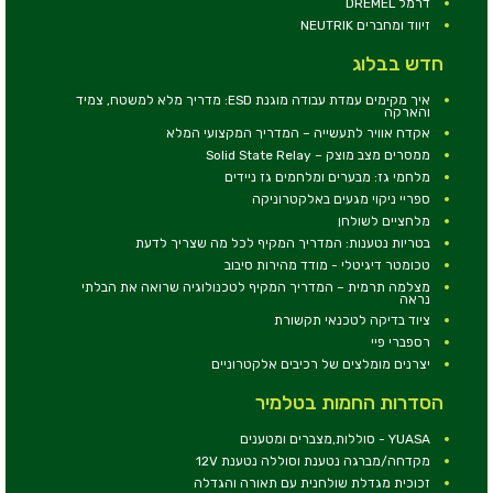
דרמל DREMEL
זיווד ומחברים NEUTRIK
חדש בבלוג
איך מקימים עמדת עבודה מוגנת ESD: מדריך מלא למשטח, צמיד
והארקה
אקדח אוויר לתעשייה – המדריך המקצועי המלא
ממסרים מצב מוצק – Solid State Relay
מלחמי גז: מבערים ומלחמים גז ניידים
ספריי ניקוי מגעים באלקטרוניקה
מלחציים לשולחן
בטריות נטענות: המדריך המקיף לכל מה שצריך לדעת
טכומטר דיגיטלי - מודד מהירות סיבוב
מצלמה תרמית – המדריך המקיף לטכנולוגיה שרואה את הבלתי
נראה
ציוד בדיקה לטכנאי תקשורת
רספברי פיי
יצרנים מומלצים של רכיבים אלקטרוניים
הסדרות החמות בטלמיר
YUASA - סוללות,מצברים ומטענים
מקדחה/מברגה נטענת וסוללה נטענת 12V
זכוכית מגדלת שולחנית עם תאורה והגדלה