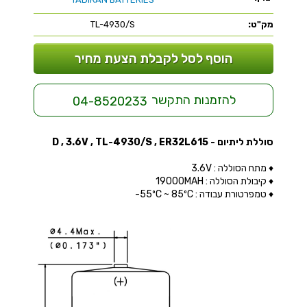
מק"ט:
TL-4930/S
הוסף לסל לקבלת הצעת מחיר
להזמנות התקשר
04-8520233
סוללת ליתיום - D , 3.6V , TL-4930/S , ER32L615
♦ מתח הסוללה : 3.6V
♦ קיבולת הסוללה : 19000MAH
♦ טמפרטורת עבודה : 55ºC ~ 85ºC-