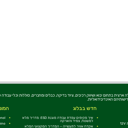
רוניקה בע"מ, הוקמה בשנת 1979, הינה מובילה ארצית בתחום יבוא ושיווק רכיבים, ציוד בדיקה, כבלים ומחברים, סוללו
ישותיהם האינדיבידואליות.
חדש בבלוג
המומ
איך מקימים עמדת עבודה מוגנת ESD: מדריך מלא
nol
למשטח, צמיד והארקה
1
uino
אקדח אוויר לתעשייה – המדריך המקצועי המלא