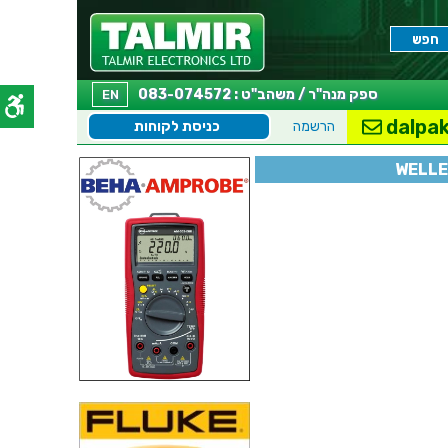
ספק מנה"ר / משהב"ט : 083-074572
EN
dalpak
הרשמה
כניסת לקוחות
WELLE