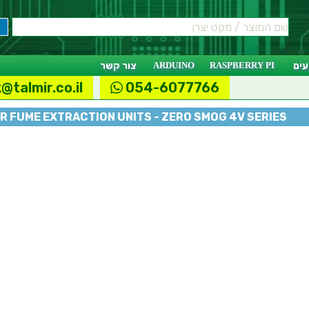
ים
RASPBERRY PI
ARDUINO
צור קשר
@talmir.co.il
054-6077766
R FUME EXTRACTION UNITS - ZERO SMOG 4V SERIES