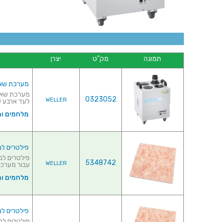
תמונה
מק"ט
יצרן
מערכת שאיבת אד
0323052
WELLER
לעד ארבע ע
מלחמים ו
פילטרים למערכ
5348742
WELLER
עבור מערכו
מלחמים ו
פילטרים למערכ