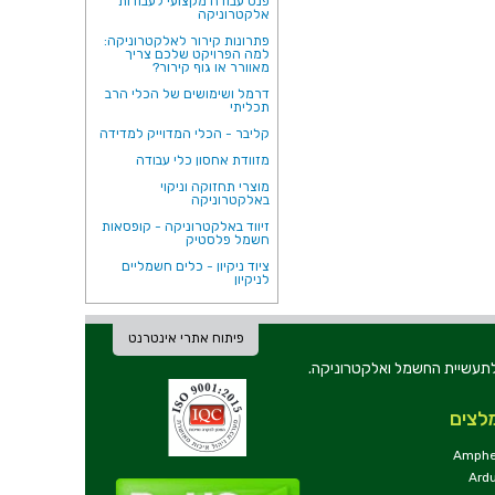
פנס עבודה מקצועי לעבודות
אלקטרוניקה
פתרונות קירור לאלקטרוניקה:
למה הפרויקט שלכם צריך
מאוורר או גוף קירור?
דרמל ושימושים של הכלי הרב
תכליתי
קליבר - הכלי המדוייק למדידה
מזוודת אחסון כלי עבודה
מוצרי תחזוקה וניקוי
באלקטרוניקה
זיווד באלקטרוניקה - קופסאות
חשמל פלסטיק
ציוד ניקיון - כלים חשמליים
לניקיון
פיתוח אתרי אינטרנט
ת וכלי עבודה לתעשיית החשמל ואלקטרוניקה.
לצים
Amphe
Ard