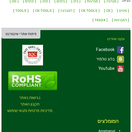
תגיות:
[ מברגה ]
[ מברגות ]
[ ביט ]
[ ביטים ]
[ קיט ]
[ קיטים ]
[ סט ]
[ סטים ]
[ CK ]
[ CK TOOLS ]
[ למברגה ]
[ CK-TOOLS ]
[ TOOLS ]
[ למברגות ]
[ T4524 ]
פיתוח אתרי אינטרנט
עקבו אחרינו
Facebook
בלוג טלמיר
Youtube
נגישות באתר
תקנון האתר
מדיניות פרטיות ותנאי שימוש
המומלצים
Amphenol