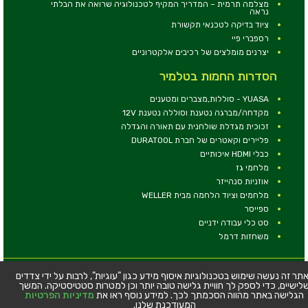
מצלמה תרמית – המדריך המקיף לטכנולוגיה שרואה את הבלתי
נראה
ציוד בדיקה לטכנאי תקשורת
רספברי פיי
יצרנים מומלצים של רכיבים אלקטרוניים
הסדרות החמות בטלמיר
YUASA - סוללות,מצברים ומטענים
מקדחה/מברגה נטענת וסוללה נטענת 12V
זכוכית מגדלת שולחנית עם תאורה והגדלה
פליירים וקאטרים של חברת DURATOOL
כבלי HDMI איכותיים
מלחמי גז
אוזניות סנהייזר
מלחמים וציוד הלחמה מבית WELLER
ספייסר
סט כלי עבודה ידניים
משחזות דרמל
© כל הזכויות שמורות - טלמיר אלקטרוניקה בע''מ
תר זה נעשה שימוש בטכנולוגיות איסוף מידע כגון "עוגיות", לרבות על ידי צדדים
לישיים, כדי לספק לך חוויית גלישה טובה יותר וכן למטרות סטטיסטיקה. המשך
כתובת: דרך העצמאות 63, חיפה
הגלישה באתר מהווה הסכמתך לכך. למידע נוסף ראו את
מדיניות הפרטיות
טלפון:
04-8534564
המעודכנת שלנו.