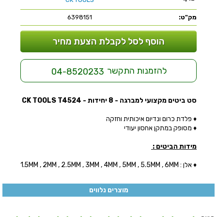
מק"ט:
6398151
הוסף לסל לקבלת הצעת מחיר
להזמנות התקשר
04-8520233
סט ביטים מקצועי למברגה - 8 יחידות - CK TOOLS T4524
♦ פלדת כרום ונדיום איכותית וחזקה
♦ מסופק במתקן אחסון יעודי
מידות הביטים :
♦ אלן : 1.5MM , 2MM , 2.5MM , 3MM , 4MM , 5MM , 5.5MM , 6MM
מוצרים נלווים