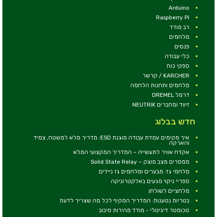
Arduino
Raspberry Pi
רב מודד
מלחמים
פנסים
כלי עבודה
ספקי כוח
KARCHER / קרשר
מלחמים ותחנות הלחמה
דרמל DREMEL
זיווד ומחברים NEUTRIK
חדש בבלוג
איך מקימים עמדת עבודה מוגנת ESD: מדריך מלא למשטח, צמיד
והארקה
אקדח אוויר לתעשייה – המדריך המקצועי המלא
ממסרים מצב מוצק – Solid State Relay
מלחמי גז: מבערים ומלחמים גז ניידים
ספריי ניקוי מגעים באלקטרוניקה
מלחציים לשולחן
בטריות נטענות: המדריך המקיף לכל מה שצריך לדעת
טכומטר דיגיטלי - מודד מהירות סיבוב