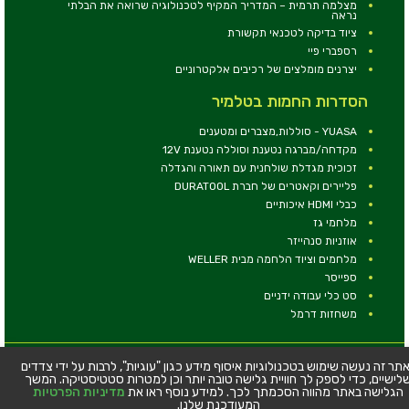
מצלמה תרמית – המדריך המקיף לטכנולוגיה שרואה את הבלתי
נראה
ציוד בדיקה לטכנאי תקשורת
רספברי פיי
יצרנים מומלצים של רכיבים אלקטרוניים
הסדרות החמות בטלמיר
YUASA - סוללות,מצברים ומטענים
מקדחה/מברגה נטענת וסוללה נטענת 12V
זכוכית מגדלת שולחנית עם תאורה והגדלה
פליירים וקאטרים של חברת DURATOOL
כבלי HDMI איכותיים
מלחמי גז
אוזניות סנהייזר
מלחמים וציוד הלחמה מבית WELLER
ספייסר
סט כלי עבודה ידניים
משחזות דרמל
© כל הזכויות שמורות - טלמיר אלקטרוניקה בע''מ
תר זה נעשה שימוש בטכנולוגיות איסוף מידע כגון "עוגיות", לרבות על ידי צדדים
לישיים, כדי לספק לך חוויית גלישה טובה יותר וכן למטרות סטטיסטיקה. המשך
כתובת: דרך העצמאות 63, חיפה
הגלישה באתר מהווה הסכמתך לכך. למידע נוסף ראו את
מדיניות הפרטיות
טלפון:
04-8534564
המעודכנת שלנו.