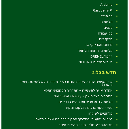
Arduino
Raspberry Pi
רב מודד
מלחמים
פנסים
כלי עבודה
ספקי כוח
KARCHER / קרשר
מלחמים ותחנות הלחמה
דרמל DREMEL
זיווד ומחברים NEUTRIK
חדש בבלוג
איך מקימים עמדת עבודה מוגנת ESD: מדריך מלא למשטח, צמיד
והארקה
אקדח אוויר לתעשייה – המדריך המקצועי המלא
ממסרים מצב מוצק – Solid State Relay
מלחמי גז: מבערים ומלחמים גז ניידים
ספריי ניקוי מגעים באלקטרוניקה
מלחציים לשולחן
בטריות נטענות: המדריך המקיף לכל מה שצריך לדעת
טכומטר דיגיטלי - מודד מהירות סיבוב