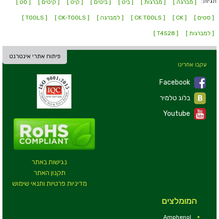
תגיות:
[ מברגה ]
[ מברגות ]
[ ביט ]
[ ביטים ]
[ קיט ]
[ קיטים ]
[ סט ]
[ סטים ]
[ CK ]
[ CK TOOLS ]
[ למברגה ]
[ CK-TOOLS ]
[ TOOLS ]
[ למברגות ]
[ T4528 ]
פיתוח אתרי אינטרנט
עקבו אחרינו
Facebook
בלוג טלמיר
Youtube
נגישות באתר
תקנון האתר
מדיניות פרטיות ותנאי שימוש
המומלצים
Amphenol