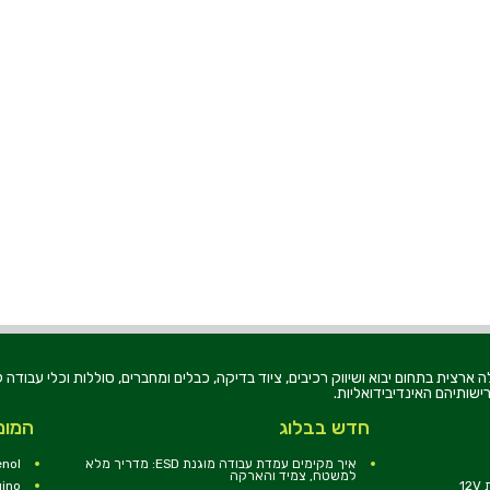
רוניקה בע"מ, הוקמה בשנת 1979, הינה מובילה ארצית בתחום יבוא ושיווק רכיבים, ציוד בדיקה, כבלים ומחברים, סוללו
ישותיהם האינדיבידואליות.
חדש בבלוג
המומ
איך מקימים עמדת עבודה מוגנת ESD: מדריך מלא
nol
למשטח, צמיד והארקה
1
uino