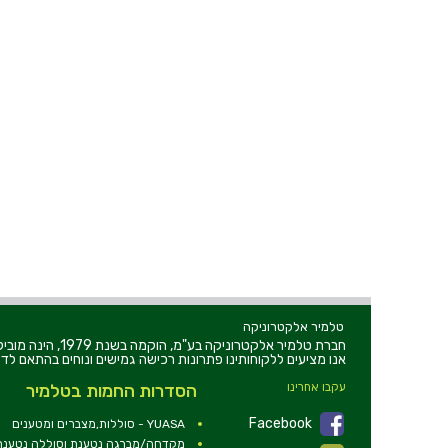
טלמיר אלקטרוניקה
חברת טלמיר אלקט
אנו מציעים ללקוחותינו פתרונות רכישה גמישים ונוחים בהתאם לדר
עקבו אחרינו
הסדרות החמות בטלמיר
Facebook
YUASA - סוללות,מצברים ומטענים
מקדחה/מברגה נטענת וסוללה נטענת 2V