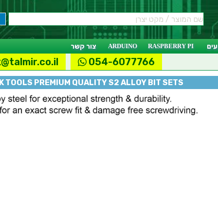
ים
RASPBERRY PI
ARDUINO
צור קשר
@talmir.co.il
054-6077766
K TOOLS PREMIUM QUALITY S2 ALLOY BIT SETS