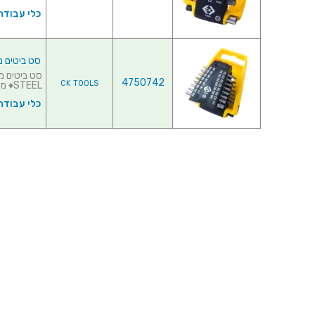
כלי עבודה
סט ביטים מקצועי למבר
4750742
CK TOOLS
STEEL♦ מסופק במתקן א...
כלי עבודה