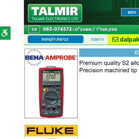
ספק מנה"ר / משהב"ט : 083-074572
EN
dalpak
הרשמה
כניסת לקוחות
C